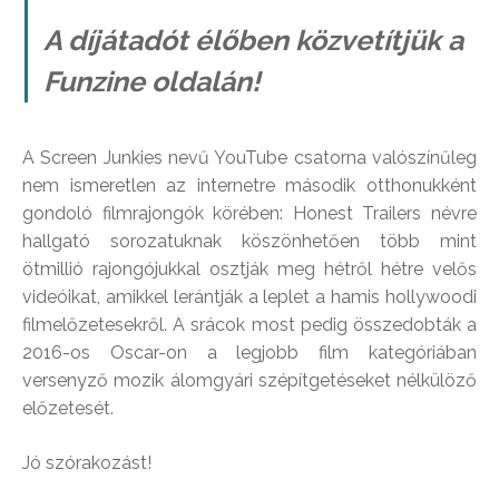
A díjátadót élőben közvetítjük a
Funzine oldalán!
A Screen Junkies nevű YouTube csatorna valószínűleg
nem ismeretlen az internetre második otthonukként
gondoló filmrajongók körében: Honest Trailers névre
hallgató sorozatuknak köszönhetően több mint
ötmillió rajongójukkal osztják meg hétről hétre velős
videóikat, amikkel lerántják a leplet a hamis hollywoodi
filmelőzetesekről. A srácok most pedig összedobták a
2016-os Oscar-on a legjobb film kategóriában
versenyző mozik álomgyári szépítgetéseket nélkülöző
előzetesét.
Jó szórakozást!