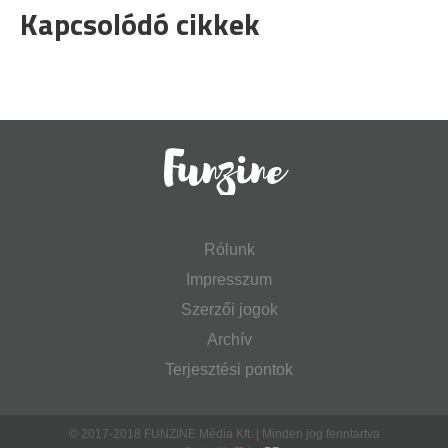
Kapcsolódó cikkek
Rólunk
Impresszum
Szerzői jogok
Archív
Terjesztési pontok
© 2017-2018 FUNZINE Média Kft. | Minden jog fenntartva