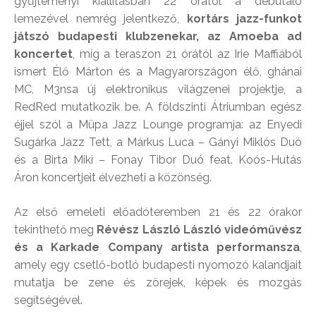
gyűjteményi kiállításban 22 órától a debütáló
lemezével nemrég jelentkező,
kortárs jazz-funkot
játszó budapesti klubzenekar, az Amoeba ad
koncertet
, míg a teraszon 21 órától az Irie Maffiából
ismert Élő Márton és a Magyarországon élő, ghánai
MC, M3nsa új elektronikus világzenei projektje, a
RedRed mutatkozik be. A földszinti Átriumban egész
éjjel szól a Müpa Jazz Lounge programja: az Enyedi
Sugárka Jazz Tett, a Márkus Luca – Gányi Miklós Duó
és a Birta Miki – Fonay Tibor Duó feat. Koós-Hutás
Áron koncertjeit élvezheti a közönség.
Az első emeleti előadóteremben 21 és 22 órakor
tekinthető meg
Révész László László videóművész
és a Karkade Company artista performansza
,
amely egy csetlő-botló budapesti nyomozó kalandjait
mutatja be zene és zörejek, képek és mozgás
segítségével.