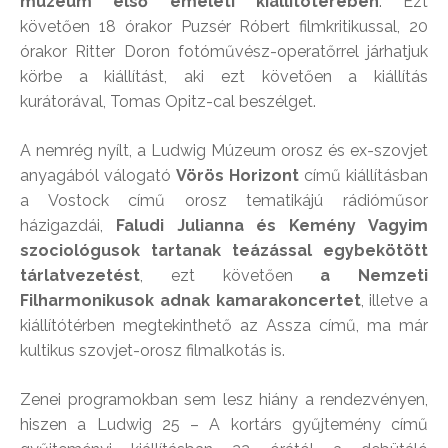
múzeum első emeleti kiállítóterében
. Ezt
követően 18 órakor Puzsér Róbert filmkritikussal, 20
órakor Ritter Doron fotóművész-operatőrrel járhatjuk
körbe a kiállítást, aki ezt követően a kiállítás
kurátorával, Tomas Opitz-cal beszélget.
A nemrég nyílt, a Ludwig Múzeum orosz és ex-szovjet
anyagából válogató
Vörös Horizont
című kiállításban
a Vostock című orosz tematikájú rádióműsor
házigazdái,
Faludi Julianna és Kemény Vagyim
szociológusok tartanak teázással egybekötött
tárlatvezetést
, ezt követően
a Nemzeti
Filharmonikusok adnak kamarakoncertet
, illetve a
kiállítótérben megtekinthető az Assza című, ma már
kultikus szovjet-orosz filmalkotás is.
Zenei programokban sem lesz hiány a rendezvényen,
hiszen a Ludwig 25 – A kortárs gyűjtemény című