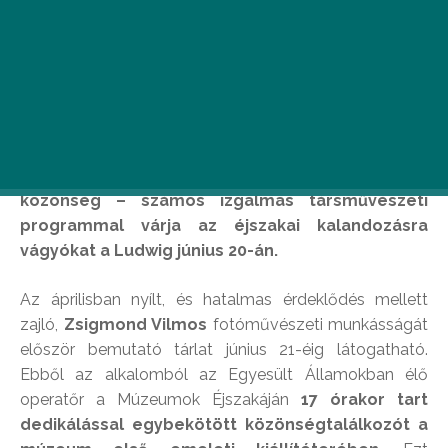
A múzeumi fesztivál hétvégéjén záró,
Fényképezte Zsigmond Vilmos című kiállítás
eseményei mellett – ahol az Oscar-díjas, magyar
származású operatőrrel is találkozhat a
közönség – számos izgalmas társművészeti
programmal várja az éjszakai kalandozásra
vágyókat a Ludwig június 20-án.
Az áprilisban nyílt, és hatalmas érdeklődés mellett
zajló,
Zsigmond Vilmos
fotóművészeti munkásságát
először bemutató tárlat június 21-éig látogatható.
Ebből az alkalomból az Egyesült Államokban élő
operatőr a Múzeumok Éjszakáján
17 órakor tart
dedikálással egybekötött közönségtalálkozót a