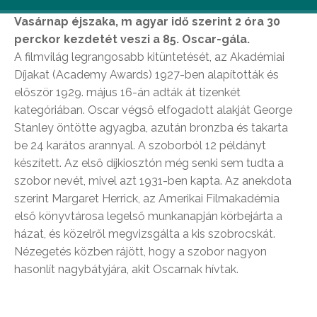
Vasárnap éjszaka, m agyar idő szerint 2 óra 30
perckor kezdetét veszi a 85. Oscar-gála.
A filmvilág legrangosabb kitüntetését, az Akadémiai
Díjakat (Academy Awards) 1927-ben alapították és
először 1929. május 16-án adták át tizenkét
kategóriában. Oscar végső elfogadott alakját George
Stanley öntötte agyagba, azután bronzba és takarta
be 24 karátos arannyal. A szoborból 12 példányt
készített. Az első díjkiosztón még senki sem tudta a
szobor nevét, mivel azt 1931-ben kapta. Az anekdota
szerint Margaret Herrick, az Amerikai Filmakadémia
első könyvtárosa legelső munkanapján körbejárta a
házat, és közelről megvizsgálta a kis szobrocskát.
Nézegetés közben rájött, hogy a szobor nagyon
hasonlít nagybátyjára, akit Oscarnak hívtak.