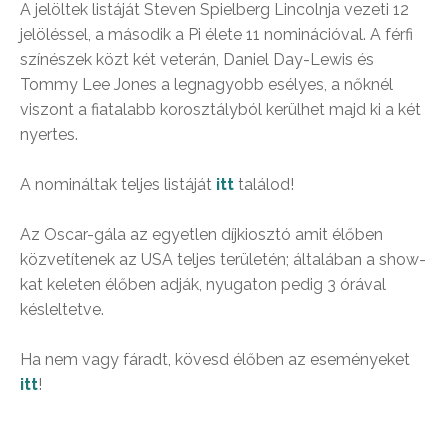
A jelöltek listáját Steven Spielberg Lincolnja vezeti 12
jelöléssel, a második a Pi élete 11 nominációval. A férfi
színészek közt két veterán, Daniel Day-Lewis és
Tommy Lee Jones a legnagyobb esélyes, a nőknél
viszont a fiatalabb korosztályból kerülhet majd ki a két
nyertes.
A nomináltak teljes listáját
itt
találod!
Az Oscar-gála az egyetlen díjkiosztó amit élőben
közvetítenek az USA teljes területén; általában a show-
kat keleten élőben adják, nyugaton pedig 3 órával
késleltetve.
Ha nem vagy fáradt, kövesd élőben az eseményeket
itt
!