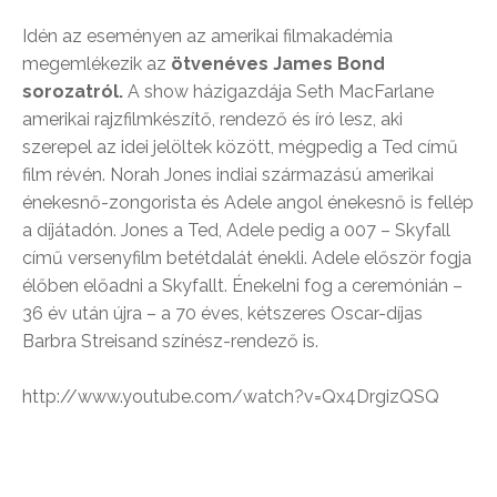
Idén az eseményen az amerikai filmakadémia
megemlékezik az
ötvenéves James Bond
sorozatról.
A show házigazdája Seth MacFarlane
amerikai rajzfilmkészítő, rendező és író lesz, aki
szerepel az idei jelöltek között, mégpedig a Ted című
film révén. Norah Jones indiai származású amerikai
énekesnő-zongorista és Adele angol énekesnő is fellép
a díjátadón. Jones a Ted, Adele pedig a 007 – Skyfall
című versenyfilm betétdalát énekli. Adele először fogja
élőben előadni a Skyfallt. Énekelni fog a ceremónián –
36 év után újra – a 70 éves, kétszeres Oscar-díjas
Barbra Streisand színész-rendező is.
http://www.youtube.com/watch?v=Qx4DrgizQSQ