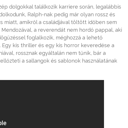
ép dolgokkal találkozik karriere során, legalábbis
dolkodunk, Ralph-nak pedig már olyan rossz és
miatt, amikről a családjával töltött időben sem
ik Mendozával, a reverendát nem hordó pappal, aki
gűzéssel foglalkozik, méghozzá a lehető
y kis thriller és egy kis horror keveredése a
ával, rossznak egyáltalán nem tűnik, bár a
ellőzteti a sallangok és sablonok használatának