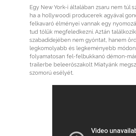
Egy New York-i általában zsaru nem túl sz
ha a hollywoodi producerek agyával gon
felkavaró élményei vannak egy nyomozás 
tud tőlük megfeledkezni. Aztán találkoz
szabadidejében nem gyóntat, hanem ördö
legkomolyabb és legkeményebb módon. Eg
folyamatosan fel-felbukkanó démon-máni
trailerbe beleerőszakolt Miatyánk megsz
szomorú esélyét.