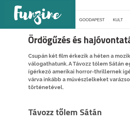
GOODAPEST
KULT
Ördögűzés és hajóvontat
Csupán két film érkezik a héten a mozik
válogathatunk. A Távozz tőlem Sátán
ígérkező amerikai horror-thrillernek í
várva inkább a művészlelkeket varázso
történetével.
Távozz tőlem Sátán