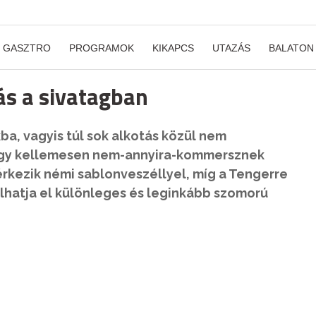
GASZTRO
PROGRAMOK
KIKAPCS
UTAZÁS
BALATON
ás a sivatagban
ba, vagyis túl sok alkotás közül nem
 egy kellemesen nem-annyira-kommersznek
gérkezik némi sablonveszéllyel, míg a Tengerre
lhatja el különleges és leginkább szomorú