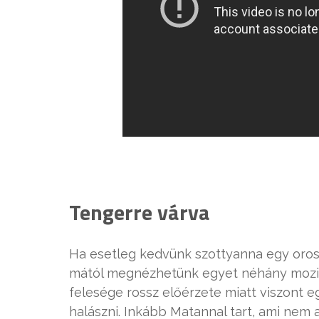
Tengerre várva
Ha esetleg kedvünk szottyanna egy oros
mától megnézhetünk egyet néhány mozib
felesége rossz előérzete miatt viszont eg
halászni. Inkább Matannal tart, ami nem a