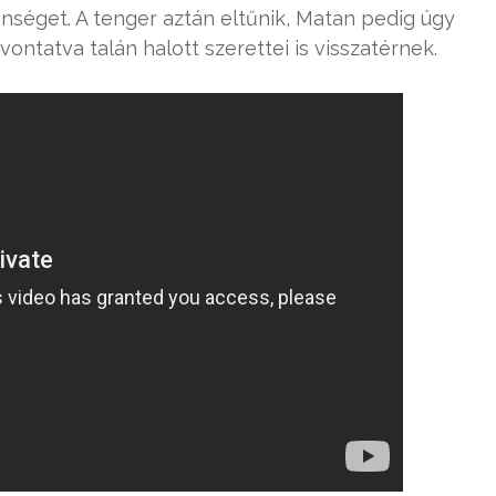
lenséget. A tenger aztán eltűnik, Matan pedig úgy
vontatva talán halott szerettei is visszatérnek.