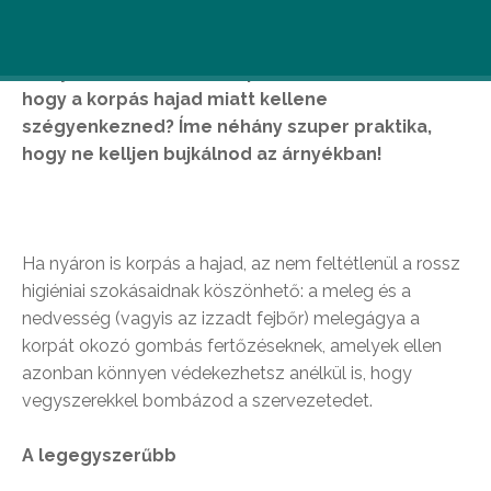
Ha nyáron sem tudsz kilépni az utcára anélkül,
hogy a korpás hajad miatt kellene
szégyenkezned? Íme néhány szuper praktika,
hogy ne kelljen bujkálnod az árnyékban!
Ha nyáron is korpás a hajad, az nem feltétlenül a rossz
higiéniai szokásaidnak köszönhető: a meleg és a
nedvesség (vagyis az izzadt fejbőr) melegágya a
korpát okozó gombás fertőzéseknek, amelyek ellen
azonban könnyen védekezhetsz anélkül is, hogy
vegyszerekkel bombázod a szervezetedet.
A legegyszerűbb