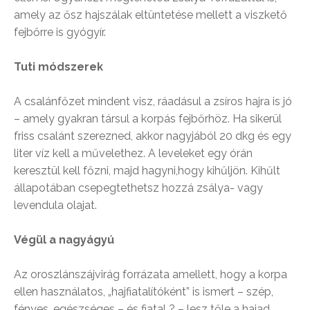
amely az ősz hajszálak eltüntetése mellett a viszkető
fejbőrre is gyógyír.
Tuti módszerek
A csalánfőzet mindent visz, ráadásul a zsíros hajra is jó
– amely gyakran társul a korpás fejbőrhöz. Ha sikerül
friss csalánt szerezned, akkor nagyjából 20 dkg és egy
liter víz kell a művelethez. A leveleket egy órán
keresztül kell főzni, majd hagyni,hogy kihűljön. Kihűlt
állapotában csepegtethetsz hozzá zsálya- vagy
levendula olajat.
Végül a nagyágyú
Az oroszlánszájvirág forrázata amellett, hogy a korpa
ellen használatos, „hajfiatalítóként” is ismert – szép,
fényes, egészséges – és fiatal ? – lesz tőle a hajad.