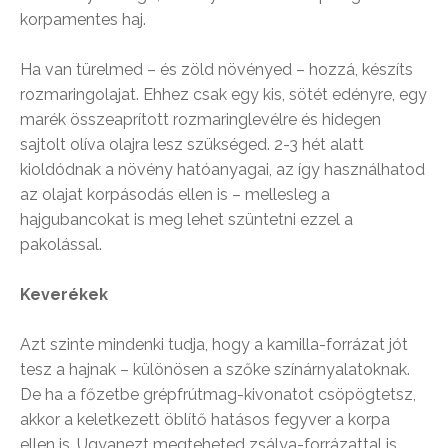
korpamentes haj.
Ha van türelmed – és zöld növényed – hozzá, készíts
rozmaringolajat. Ehhez csak egy kis, sötét edényre, egy
marék összeaprított rozmaringlevélre és hidegen
sajtolt olíva olajra lesz szükséged. 2-3 hét alatt
kioldódnak a növény hatóanyagai, az így használhatod
az olajat korpásodás ellen is – mellesleg a
hajgubancokat is meg lehet szüntetni ezzel a
pakolással.
Keverékek
Azt szinte mindenki tudja, hogy a kamilla-forrázat jót
tesz a hajnak – különösen a szőke színárnyalatoknak.
De ha a főzetbe grépfrútmag-kivonatot csöpögtetsz,
akkor a keletkezett öblítő hatásos fegyver a korpa
ellen is. Ugyanezt megteheted zsálya-forrázattal is,