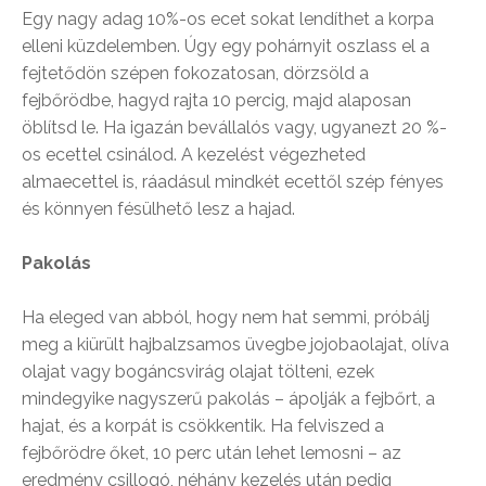
Egy nagy adag 10%-os ecet sokat lendíthet a korpa
elleni küzdelemben. Úgy egy pohárnyit oszlass el a
fejtetődön szépen fokozatosan, dörzsöld a
fejbőrödbe, hagyd rajta 10 percig, majd alaposan
öblítsd le. Ha igazán bevállalós vagy, ugyanezt 20 %-
os ecettel csinálod. A kezelést végezheted
almaecettel is, ráadásul mindkét ecettől szép fényes
és könnyen fésülhető lesz a hajad.
Pakolás
Ha eleged van abból, hogy nem hat semmi, próbálj
meg a kiürült hajbalzsamos üvegbe jojobaolajat, olíva
olajat vagy bogáncsvirág olajat tölteni, ezek
mindegyike nagyszerű pakolás – ápolják a fejbőrt, a
hajat, és a korpát is csökkentik. Ha felviszed a
fejbőrödre őket, 10 perc után lehet lemosni – az
eredmény csillogó, néhány kezelés után pedig