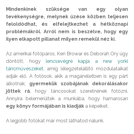
Mindenkinek szüksége van egy olyan
tevékenységre, melynek űzése közben teljesen
feloldódhat, és elfelejtkezhet a hétköznapi
problémákról. Arról nem is beszélve, hogy egy
ilyen elkapott pillanat milyen remekül néz ki.
Az amerikai fotópáros, Ken Browar és Deborah Ory úgy
döntött, hogy
lencsevégre kapja a new yorki
táncművészeket
, amíg lélegzetelállító mozdulataikat
adják elő. A fotósok, akik a magánéletben is egy párt
alkotnak,
gyermekük szobájának dekorálásakor
jöttek rá
, hogy táncosokat szeretnének fotózni.
Annyira belemerültek a munkába, hogy hamarosan
egy könyv formájában is kiadják
a képeiket.
A legjobb fotókat már most láthatod nálunk.