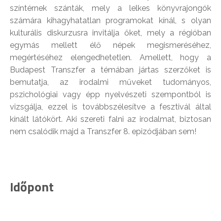
színtérnek szánták, mely a lelkes könyvrajongók
számára kihagyhatatlan programokat kínál, s olyan
kulturális diskurzusra invitálja őket, mely a régióban
egymás mellett élő népek megismeréséhez,
megértéséhez elengedhetetlen. Amellett, hogy a
Budapest Transzfer a témában jártas szerzőket is
bemutatja, az irodalmi műveket tudományos,
pszichológiai vagy épp nyelvészeti szempontból is
vizsgálja, ezzel is továbbszélesítve a fesztivál által
kínált látókört. Aki szereti falni az irodalmat, biztosan
nem csalódik majd a Transzfer 8. epizódjában sem!
Időpont