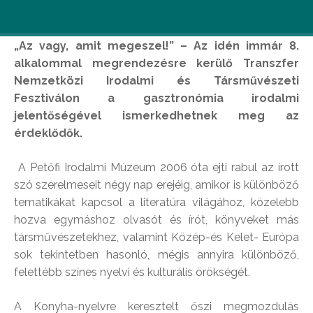
„Az vagy, amit megeszel!” – Az idén immár 8.
alkalommal megrendezésre kerülő Transzfer
Nemzetközi Irodalmi és Társművészeti
Fesztiválon a gasztronómia irodalmi
jelentőségével ismerkedhetnek meg az
érdeklődők.
A Petőfi Irodalmi Múzeum 2006 óta ejti rabul az írott
szó szerelmeseit négy nap erejéig, amikor is különböző
tematikákat kapcsol a literatúra világához, közelebb
hozva egymáshoz olvasót és írót, könyveket más
társművészetekhez, valamint Közép-és Kelet- Európa
sok tekintetben hasonló, mégis annyira különböző,
felettébb színes nyelvi és kulturális örökségét.
A Konyha-nyelvre keresztelt őszi megmozdulás