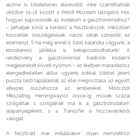
alcíme is tökéletesen előrevetíti, mire számíthatnak
október 15-18 között a Petőfi Múzeum látogatói. Hol,
hogyan kapcsolódik az irodalom a gasztronómiához?
– járhatják körül a kérdést a fesztiválozók, miközben
koncertek, beszélgetések, városi séták színesítik az
eseményt. S ha még ennél is több kalandra vágyunk, a
kincskereső játékba is bekapcsolódhatunk! A
rendezvény a gasztronómiai tradíciók irodalmi
megjelenését követi nyomon – az életben maradáshoz
elengedhetetlen aktus ugyanis sokkal többet jelent
puszta testi táplálásnál: az étel megosztása, az együtt
étkezés összehozza az embereket. Móricztól
Mikszáthig, Hemingwaytől Joyce-ig, művek százai
szolgáltak s szolgálnak ma is a gasztroirodalom
alapanyagaként, s a Transzfer e hozzávalókból
válogat.
A fesztivált már indulásakor olyan nemzetközi