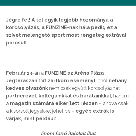
Jégre fel! A tél egyik legjobb hozománya a
korcsolyázás, a FUNZINE-nak hála pedig ez a
szívet melengető sport most rengeteg extrával
párosul!
Február 13
-án a
FUNZINE az Aréna Pláza
Jégteraszán
tart
zártkörű eseményt
, ahol
néhány
kedves olvasónk
nem csak együtt korcsolyázhat
partnerével, kollégáinkkal és barátainkkal
, hanem
a
magazin számára elkerített részen
– ahova csak
a kisorsolt jegyekkel jöhet be –
egyéb extrák is
várják, mint például:
finom forró italokat ihat