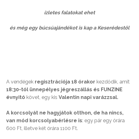
ízletes falatokat ehet
és még egy búcsúajándékot is kap a Keserédestől
A vendégek
regisztrációja 18 órakor
kezdődik, amit
18:30-tól ünnepélyes jégreszállás és FUNZINE
évnyitó
követ, egy kis
Valentin napi varázzsal.
A korcsolyát ne hagyjátok otthon, de ha nincs,
van mód korcsolyabérlésre is
: egy pár egy órára
600 Ft, illetve két órára 1100 Ft.