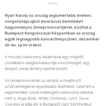
Nyári Károly az ország legismertebb énekes
zongoristája újból elvarázsol bennünket
hagyományos ünnepi koncertjével, ezúttal a
Budapest Kongresszusi Központban az ország
egyik legnagyobb koncerthelyszínén, december
26-án, 19:00 órakor.
A művész karácsony alkalmával egy meghitt,
csodálatos világba kalauzolja a közönségét, egy
elsöprő zenei élmény keretei között.
Az ünnepi koncerten az előadó a meghívott
sztárvendégeivel egyedülálló duetteket, valamint a
legismertebb szívet melengető karácsonyi dalokat,
mint a
Jingle Bells, White Christmas, Let it Snow,
Csendes éj
adja elő a Budapesti Jazz Szimfonikus