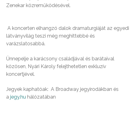
Zenekar közreműködésével.
A koncerten elhangzó dalok dramaturgiáját az egyedi
látványvilág teszi még meghittebbé és
varázslatosabbá.
Ünnepelje a karácsony családjával és barátaival
közösen, Nyári Károly felejthetetlen exkluzív
koncertjével.
Jegyek kaphatóak: A Broadway jegyirodákban és
a
jegy.hu
hálózatában