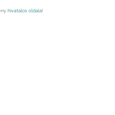
mény
hivatalos oldala
!