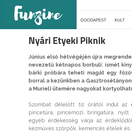
GOODAPEST
KULT
Nyári Etyeki Piknik
Június első hétvégéjén újra megrende
nevezetű kétnapos borbuli: ismét kin
bárki próbára teheti magát egy főző
borral a kezünkben a Gasztrosétányon
a Muriel) ütemére nagyokat kortyolha
Szombat délelőtt tíz órától indul az 
pincetúra, pincemozi, bringatúra, nyí
egyéb érdekesség várja az érdeklődők
kézműves szörpök, kemencés ételek és 