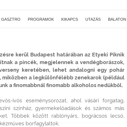
GASZTRO
PROGRAMOK
KIKAPCS
UTAZÁS
BALATON
zésre kerül Budapest határában az Etyeki Piknik
yitnak a pincék, megjelennek a vendégborászok,
verseny keretében, lehet andalogni egy pohár
, miközben a legkülönfélébb zenekarok (például
tunk a finomabbnál finomabb alkoholos nedűkből.
evős-ivós eseménysorozat, ahol vásári forgatag,
lt színi színház, gyermekelőadások és számos más
et. Többek között rablónyárs, bográcsos lecsó,
kézműves borfagylaltok.