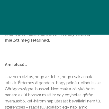
A válság nem lehet indok arra, hogy idén is
otthon maradj. Némi odafigyeléssel és
ügyességgel olcsón kihozhatod a nyaralást –
akár itthon, akár külföldön. Néhány tanács,
mielőtt még feladnád.
Ami olcsó…
… az nem biztos, hogy az, lehet, hogy csak annak
látszik. Érdemes átgondolni, hogy például elindulsz-e
Görögországba busszal. Nemcsak a zötykölődés,
hanem az út hossza miatt is: egy egyhetes görög
nyaralásból két-három nap utazást bevállalni nem túl
szerencsés – ráadásul legalább egy nap, amíg