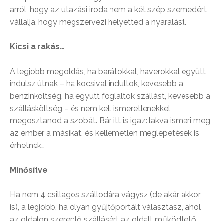
arról, hogy az utazási iroda nem a két szép szemedért
vállalja, hogy megszervezi helyetted a nyaralást.
Kicsi a rakás…
A legjobb megoldás, ha barátokkal, haverokkal együtt
indulsz útnak – ha kocsival indultok, kevesebb a
benzinköltség, ha együtt foglaltok szállást, kevesebb a
szállásköltség – és nem kell ismeretlenekkel
megosztanod a szobát. Bár itt is igaz: lakva ismeri meg
az ember a másikat, és kellemetlen meglepetések is
érhetnek…
Minősítve
Ha nem 4 csillagos szállodára vágysz (de akár akkor
is), a legjobb, ha olyan gyűjtőportált választasz, ahol
az oldalon szereplő szállásért az oldalt működtető