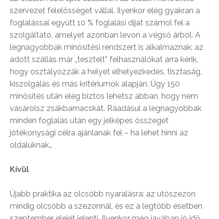
szervezet felelősséget vállal. Ilyenkor elég gyakran a
foglalással együtt 10 % foglalási díjat számol fel a
szolgáltató, amelyet azonban levon a végső árból. A
legnagyobbak minősítési rendszert is alkalmaznak: az
adott szállás már „tesztelt” felhasználókat arra kérik,
hogy osztályozzák a helyet elhelyezkedés, tisztaság,
kiszolgálás és más kritériumok alapján. Úgy 150
minősítés után elég biztos lehetsz abban, hogy nem
vásárolsz zsákbamacskát. Ráadásul a legnagyobbak
minden foglalás után egy jelképes összeget
jótékonysági célra ajánlanak fel – ha lehet hinni az
oldaluknak…
Kívül
Újabb praktika az olcsóbb nyaralásra: az utószezon
mindig olcsóbb a szezonnál, és ez a legtöbb esetben
szeptember elejét jelenti. Ilyenkor még javában jó idő