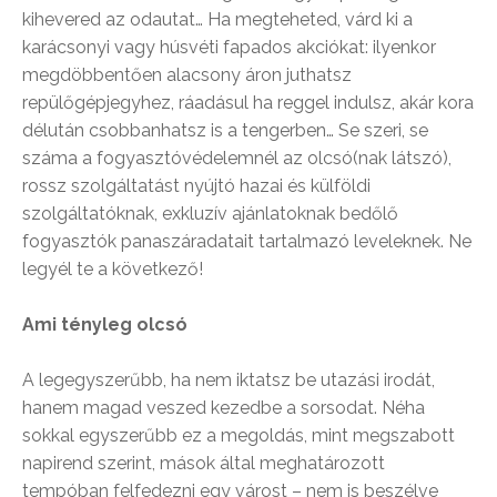
kihevered az odautat… Ha megteheted, várd ki a
karácsonyi vagy húsvéti fapados akciókat: ilyenkor
megdöbbentően alacsony áron juthatsz
repülőgépjegyhez, ráadásul ha reggel indulsz, akár kora
délután csobbanhatsz is a tengerben… Se szeri, se
száma a fogyasztóvédelemnél az olcsó(nak látszó),
rossz szolgáltatást nyújtó hazai és külföldi
szolgáltatóknak, exkluzív ajánlatoknak bedőlő
fogyasztók panaszáradatait tartalmazó leveleknek. Ne
legyél te a következő!
Ami tényleg olcsó
A legegyszerűbb, ha nem iktatsz be utazási irodát,
hanem magad veszed kezedbe a sorsodat. Néha
sokkal egyszerűbb ez a megoldás, mint megszabott
napirend szerint, mások által meghatározott
tempóban felfedezni egy várost – nem is beszélve