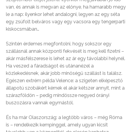
van, és annak is megvan az előnye, ha hamarabb megy
le a nap: ilyenkor lehet andalogni, legyen az egy séta
egy zsúfolt belváros vagy egy vacsora egy tengerparti
kiskocsmában…
Szintén érdemes megfontolni, hogy sokszor egy
szállásnál annak központi fekvését is meg kell fizetni –
akár másfélszerese is lehet az ár egy távolabbi helynél.
Ha veszed a fáradságot és utánanézel a
közlekedésnek, akár jobb minőségű szállást is találsz.
Egészen extrém példa Velence: a szigeten elképesztő
állapotú szobákért kérnek el akár kétszer annyit, mint a
szárazföldön – pedig mindössze negyed órányi
buszozásra vannak egymástól.
És ha már Olaszország: a legtöbb város – még Róma
is – rendelkezik kempinggel, amely ugyan kicsit