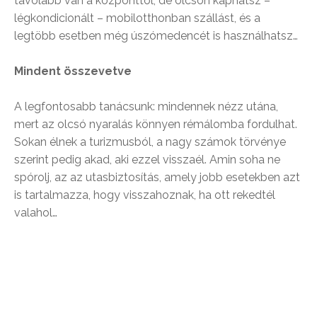
távolabb van a központtól, de olcsón kaphatsz –
légkondicionált – mobilotthonban szállást, és a
legtöbb esetben még úszómedencét is használhatsz…
Mindent összevetve
A legfontosabb tanácsunk: mindennek nézz utána,
mert az olcsó nyaralás könnyen rémálomba fordulhat.
Sokan élnek a turizmusból, a nagy számok törvénye
szerint pedig akad, aki ezzel visszaél. Amin soha ne
spórolj, az az utasbiztosítás, amely jobb esetekben azt
is tartalmazza, hogy visszahoznak, ha ott rekedtél
valahol…