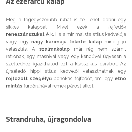
Az ezerarcú kalap
Még a legegyszerűbb ruhát is fel lehet dobni egy
sikkes kalappal. Mivel ezek a fejfedők
reneszánszukat
élik. Ha a minimalista stílus kedvelője
vagy, egy
nagy karimájú fekete kalap
mindig jó
választás. A
szalmakalap
már rég nem számít
retrónak, egy masnival vagy egy kendővel ügyesen a
szettedhez igazíthatod ezt a klasszikus darabot. Az
újraéledő hippi stílus kedvelői választhatnak egy
rojtozott szegélyű
bohókás fejfedőt, ami egy
etno
mintás
fürdőruhával remek párost alkot.
Strandruha, újragondolva