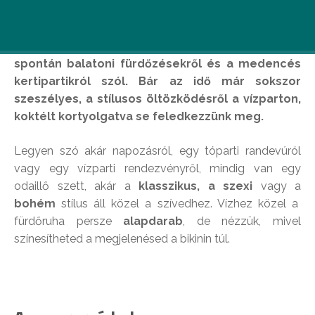
Az augusztus a last minute nyaralásokról, a
spontán balatoni fürdőzésekről és a medencés
kertipartikról szól. Bár az idő már sokszor
szeszélyes, a stílusos öltözködésről a vízparton,
koktélt kortyolgatva se feledkezzünk meg.
Legyen szó akár napozásról, egy tóparti randevúról
vagy egy vízparti rendezvényről, mindig van egy
odaillő szett, akár a
klasszikus, a szexi
vagy a
bohém
stílus áll közel a szívedhez. Vízhez közel a
fürdőruha persze
alapdarab
, de nézzük, mivel
színesítheted a megjelenésed a bikinin túl.