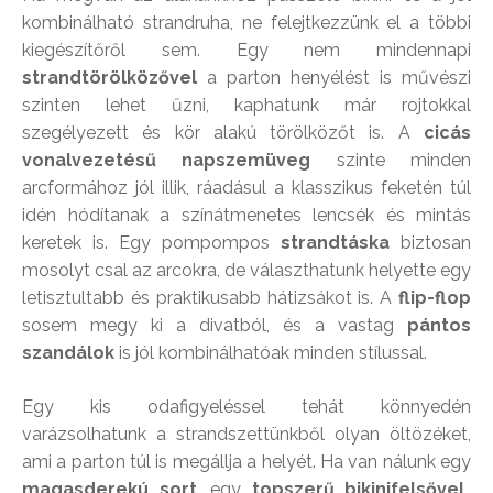
kombinálható strandruha, ne felejtkezzünk el a többi
kiegészítőről sem. Egy nem mindennapi
strandtörölközővel
a parton henyélést is művészi
szinten lehet űzni, kaphatunk már rojtokkal
szegélyezett és kör alakú törölközőt is. A
cicás
vonalvezetésű napszemüveg
szinte minden
arcformához jól illik, ráadásul a klasszikus feketén túl
idén hódítanak a színátmenetes lencsék és mintás
keretek is. Egy pompompos
strandtáska
biztosan
mosolyt csal az arcokra, de választhatunk helyette egy
letisztultabb és praktikusabb hátizsákot is. A
flip-flop
sosem megy ki a divatból, és a vastag
pántos
szandálok
is jól kombinálhatóak minden stílussal.
Egy kis odafigyeléssel tehát könnyedén
varázsolhatunk a strandszettünkből olyan öltözéket,
ami a parton túl is megállja a helyét. Ha van nálunk egy
magasderekú sort
, egy
topszerű bikinifelsővel