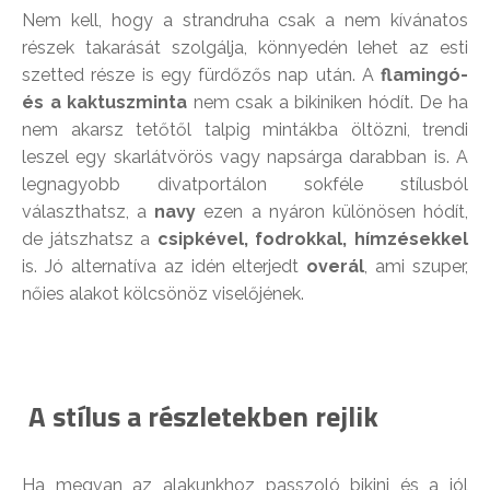
Nem kell, hogy a strandruha csak a nem kívánatos
részek takarását szolgálja, könnyedén lehet az esti
szetted része is egy fürdőzős nap után. A
flamingó-
és a kaktuszminta
nem csak a bikiniken hódít. De ha
nem akarsz tetőtől talpig mintákba öltözni, trendi
leszel egy skarlátvörös vagy napsárga darabban is. A
legnagyobb divatportálon sokféle stílusból
választhatsz, a
navy
ezen a nyáron különösen hódít,
de játszhatsz a
csipkével, fodrokkal, hímzésekkel
is. Jó alternatíva az idén elterjedt
overál
, ami szuper,
nőies alakot kölcsönöz viselőjének.
A stílus a részletekben rejlik
Ha megvan az alakunkhoz passzoló bikini és a jól