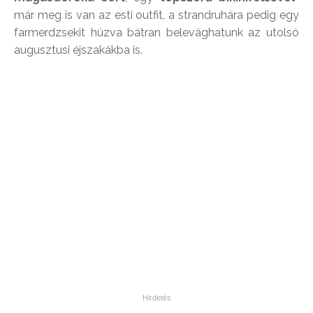
már meg is van az esti outfit, a strandruhára pedig egy
farmerdzsekit húzva bátran belevághatunk az utolsó
augusztusi éjszakákba is.