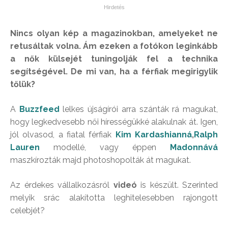
Nincs olyan kép a magazinokban, amelyeket ne
retusáltak volna. Ám ezeken a fotókon leginkább
a nők külsejét tuningolják fel a technika
segítségével. De mi van, ha a férfiak megirigylik
tőlük?
A
Buzzfeed
lelkes újságírói arra szánták rá magukat,
hogy legkedvesebb női hírességükké alakulnak át. Igen,
jól olvasod, a fiatal férfiak
Kim Kardashianná
,
Ralph
Lauren
modellé, vagy éppen
Madonnává
maszkírozták majd photoshopolták át magukat.
Az érdekes vállalkozásról
videó
is készült. Szerinted
melyik srác alakította leghitelesebben rajongott
celebjét?