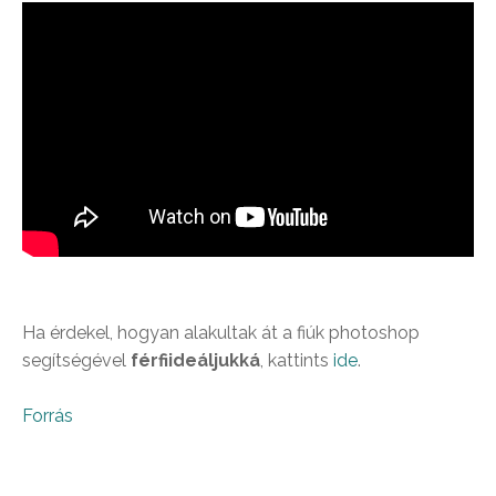
Ha érdekel, hogyan alakultak át a fiúk photoshop
segítségével
férfiideáljukká
, kattints
ide
.
Forrás