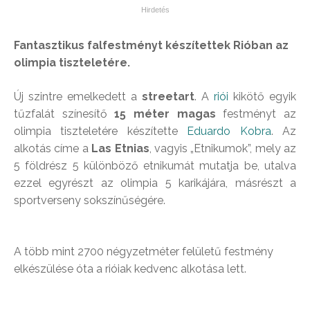
Fantasztikus falfestményt készítettek Rióban az
olimpia tiszteletére.
Új szintre emelkedett a
streetart
. A
riói
kikötő egyik
tűzfalát színesítő
15 méter magas
festményt az
olimpia tiszteletére készítette
Eduardo Kobra
. Az
alkotás címe a
Las Etnias
, vagyis „Etnikumok”, mely az
5 földrész 5 különböző etnikumát mutatja be, utalva
ezzel egyrészt az olimpia 5 karikájára, másrészt a
sportverseny sokszínűségére.
A több mint 2700 négyzetméter felületű festmény
elkészülése óta a rióiak kedvenc alkotása lett.