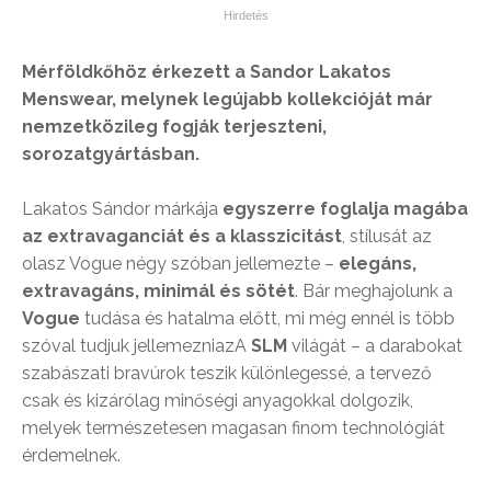
Mérföldkőhöz érkezett a Sandor Lakatos
Menswear, melynek legújabb kollekcióját már
nemzetközileg fogják terjeszteni,
sorozatgyártásban.
Lakatos Sándor márkája
egyszerre foglalja magába
az extravaganciát és a klasszicitást
, stílusát az
olasz Vogue négy szóban jellemezte –
elegáns,
extravagáns, minimál és sötét
. Bár meghajolunk a
Vogue
tudása és hatalma előtt, mi még ennél is több
szóval tudjuk jellemezniazA
SLM
világát – a darabokat
szabászati bravúrok teszik különlegessé, a tervező
csak és kizárólag minőségi anyagokkal dolgozik,
melyek természetesen magasan finom technológiát
érdemelnek.