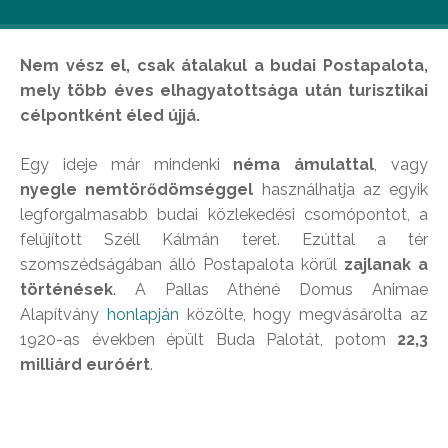
Nem vész el, csak átalakul a budai Postapalota,
mely több éves elhagyatottsága után turisztikai
célpontként éled újjá.
Egy ideje már mindenki
néma ámulattal
, vagy
nyegle nemtörődömséggel
használhatja az egyik
legforgalmasabb budai közlekedési csomópontot, a
felújított Széll Kálmán teret. Ezúttal a tér
szomszédságában álló Postapalota körül
zajlanak a
történések
. A Pallas Athéné Domus Animae
Alapítvány
honlapján
közölte, hogy megvásárolta az
1920-as években épült Buda Palotát, potom
22,3
milliárd euróért
.