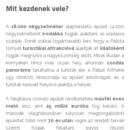
Mit kezdenek vele?
A
18.000 négyzetméter
alapterületű épület 14.000
négyzetméterét
irodákká
fogják alakítani, és kiadásra
szánják. Ennél sokkal izgalmasabb terv, hogy a Palota
tornyát
turisztikai attrakcióvá
alakítják át,
kilátóként
fogják megnyitni a nagyközönség előtt. Mivel Budán a
környéken nincs más olyan hely, ahonnan
csodás
panoráma
tárulhatna a turisták elé, a Pallas Atthéné
úgy döntött, kihasználja az épület adottságait, és a
turisták kedvelt helyévé alakítja a helyet.
A felújításra szoruló épület rendbetétele
másfél éves
meló
lesz, ami
25 millió euróba
fog kerülni. A
második világháborúban súlyosan megrongálódott
épületet több mint
70 év után
végre az eredeti tervek
szerint fogják felújítani, egyes részeit