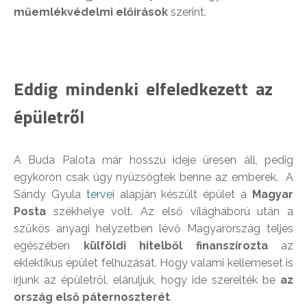
műemlékvédelmi előírások
szerint.
Eddig mindenki elfeledkezett az
épületről
A Buda Palota már hosszú ideje üresen áll, pedig
egykoron csak úgy nyüzsögtek benne az emberek. A
Sándy Gyula
tervei
alapján készült épület a
Magyar
Posta
székhelye volt. Az első világháború után a
szűkös anyagi helyzetben lévő Magyarország teljes
egészében
külföldi hitelből finanszírozta
az
eklektikus épület felhúzását. Hogy valami kellemeset is
írjunk az épületről, eláruljuk, hogy ide szerelték be
az
ország első páternoszterét
.