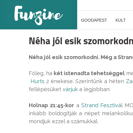
GOODAPEST
KULT
Néha jól esik szomorkodn
Néha jól esik szomorkodni. Még a Strand
Főleg, ha
két istenadta tehetséggel
meg
Hurts
2 énekese. Szerintünk a héten
Za
fellépésüket
várjuk
a legjobban.
Holnap 21:45-kor
a
Strand Fesztivá
l MO
inkább boldogítják a népet melankoliku
mondjuk ezzel a számukkal.