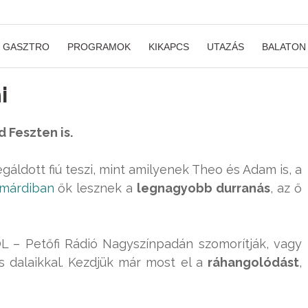
GASZTRO
PROGRAMOK
KIKAPCS
UTAZÁS
BALATON
i
 Feszten is.
áldott fiú teszi, mint amilyenek Theo és Adam is, a
márdiban
ők lesznek a
legnagyobb durranás
, az ő
L – Petőfi Rádió Nagyszínpadán szomorítják, vagy
s dalaikkal. Kezdjük már most el a
ráhangolódást
,