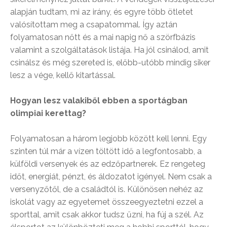
alapján tudtam, mi az irány, és egyre több ötletet
valósítottam meg a csapatommal. Így aztán
folyamatosan nőtt és a mai napig nő a szörfbázis
valamint a szolgáltatások listája. Ha jól csinálod, amit
csinálsz és még szereted is, előbb-utóbb mindig siker
lesz a vége, kellő kitartással.
Hogyan lesz valakiből ebben a sportágban
olimpiai kerettag?
Folyamatosan a három legjobb között kell lenni. Egy
szinten túl már a vízen töltött idő a legfontosabb, a
külföldi versenyek és az edzőpartnerek. Ez rengeteg
időt, energiát, pénzt, és áldozatot igényel. Nem csak a
versenyzőtől, de a családtól is. Különösen nehéz az
iskolát vagy az egyetemet összeegyeztetni ezzel a
sporttal, amit csak akkor tudsz űzni, ha fúj a szél. Az