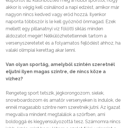
élsportot az különbözteti meg a hobbi sporttól, hogy
akkor is végig kell csinálnod a napi edzést, amikor már
nagyon nincs kedved vagy erőd hozzá. Ilyenkor
naponta többször is le kell győznöd önmagad. Ezek
mellett egy pillanatnyi víz fölötti siklás minden
áldozatot megér! Nélkülözhetetlennek tartom a
versenyszeretetet és a folyamatos fejlődést ahhoz, ha
valaki olimpiai kerettag akar lenni.
Van olyan sportág, amelyből szintén szeretnél
eljutni ilyen magas szintre, de nincs köze a
vízhez?
Rengeteg sport tetszik, jégkorongozom, síelek,
snowboardozom és amatőr versenyeken is indulok, de
ennél magasabb szintre nem szeretnék jutni. Az igazat
megvallva mindent megtalálok a szörfben, ami
boldoggá és kiegyensúlyozottá tesz. Számomra nincs