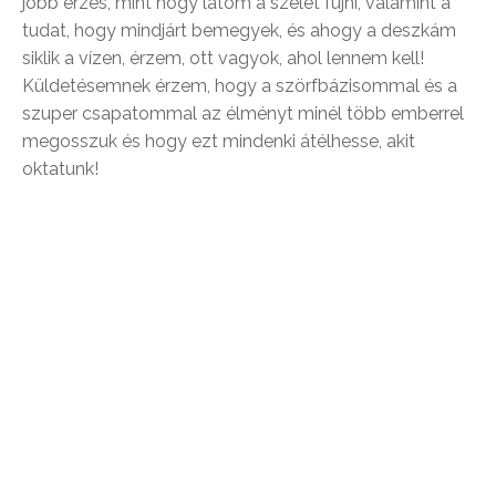
jobb érzés, mint hogy látom a szelet fújni, valamint a
tudat, hogy mindjárt bemegyek, és ahogy a deszkám
siklik a vízen, érzem, ott vagyok, ahol lennem kell!
Küldetésemnek érzem, hogy a szörfbázisommal és a
szuper csapatommal az élményt minél több emberrel
megosszuk és hogy ezt mindenki átélhesse, akit
oktatunk!