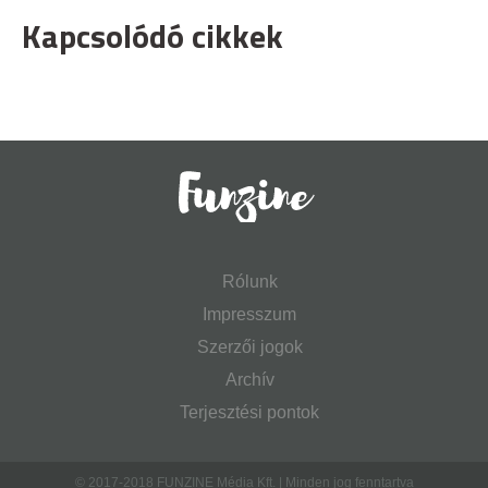
Kapcsolódó cikkek
Rólunk
Impresszum
Szerzői jogok
Archív
Terjesztési pontok
© 2017-2018 FUNZINE Média Kft. | Minden jog fenntartva