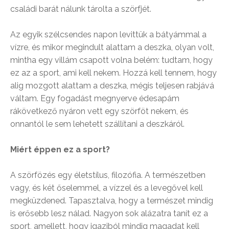
családi barát nálunk tárolta a szörfjét.
Az egyik szélcsendes napon levittük a bátyámmal a
vízre, és mikor megindult alattam a deszka, olyan volt,
mintha egy villám csapott volna belém: tudtam, hogy
ez az a sport, ami kell nekem. Hozzá kell tennem, hogy
alig mozgott alattam a deszka, mégis teljesen rabjává
váltam. Egy fogadást megnyerve édesapám
rákövetkező nyáron vett egy szörföt nekem, és
onnantól le sem lehetett szállítani a deszkáról.
Miért éppen ez a sport?
A szörfözés egy életstílus, filozófia. A természetben
vagy, és két őselemmel, a vízzel és a levegővel kell
megküzdened. Tapasztalva, hogy a természet mindig
is erősebb lesz nálad. Nagyon sok alázatra tanít ez a
sport, amellett, hogy igaziból mindig magadat kell