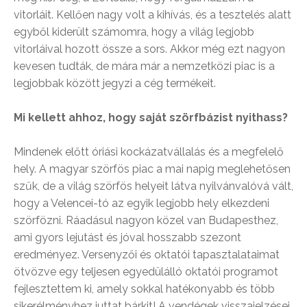
vitorláit. Kellően nagy volt a kihívás, és a tesztelés alatt
egyből kiderült számomra, hogy a világ legjobb
vitorláival hozott össze a sors. Akkor még ezt nagyon
kevesen tudták, de mára már a nemzetközi piac is a
legjobbak között jegyzi a cég termékeit.
Mi kellett ahhoz, hogy saját szörfbázist nyithass?
Mindenek előtt óriási kockázatvállalás és a megfelelő
hely. A magyar szörfös piac a mai napig meglehetősen
szűk, de a világ szörfös helyeit látva nyilvánvalóvá vált,
hogy a Velencei-tó az egyik legjobb hely elkezdeni
szörfözni. Ráadásul nagyon közel van Budapesthez,
ami gyors lejutást és jóval hosszabb szezont
eredményez. Versenyzői és oktatói tapasztalataimat
ötvözve egy teljesen egyedülálló oktatói programot
fejlesztettem ki, amely sokkal hatékonyabb és több
sikerélményhez juttat bárkit! A vendégek visszajelzései