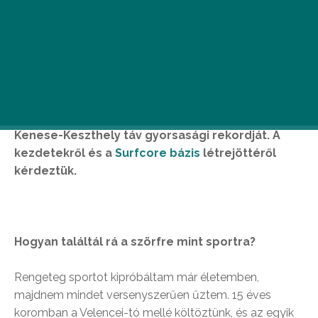
Varga Gábor egyike azon vállalkozóknak, akik
sportolókból lettek klubtulajdonosok. A magyar
szörfösök közül az egyik legeredményesebb:
2006-ban ausztrál bajnokságot nyert, 3 évig volt
olimpiai kerettag, és 2009-ben megdöntötte a
Kenese-Keszthely táv gyorsasági rekordját. A
kezdetekről és a
Surfcore bázis
létrejöttéről
kérdeztük.
Hogyan találtál rá a szörfre mint sportra?
Rengeteg sportot kipróbáltam már életemben,
majdnem mindet versenyszerűen űztem. 15 éves
koromban a Velencei-tó mellé költöztünk, és az egyik