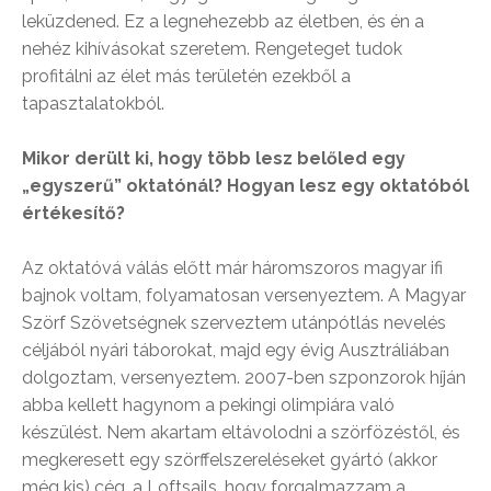
leküzdened. Ez a legnehezebb az életben, és én a
nehéz kihívásokat szeretem. Rengeteget tudok
profitálni az élet más területén ezekből a
tapasztalatokból.
Mikor derült ki, hogy több lesz belőled egy
„egyszerű” oktatónál? Hogyan lesz egy oktatóból
értékesítő?
Az oktatóvá válás előtt már háromszoros magyar ifi
bajnok voltam, folyamatosan versenyeztem. A Magyar
Szörf Szövetségnek szerveztem utánpótlás nevelés
céljából nyári táborokat, majd egy évig Ausztráliában
dolgoztam, versenyeztem. 2007-ben szponzorok híján
abba kellett hagynom a pekingi olimpiára való
készülést. Nem akartam eltávolodni a szörfözéstől, és
megkeresett egy szörffelszereléseket gyártó (akkor
még kis) cég, a Loftsails, hogy forgalmazzam a