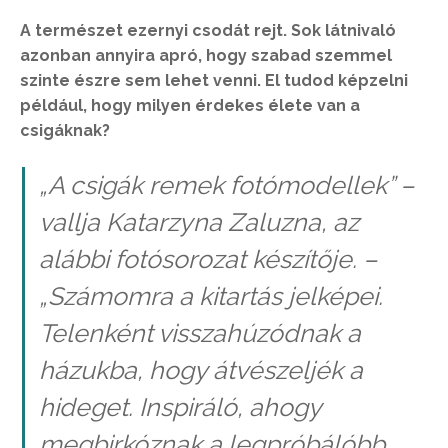
A természet ezernyi csodát rejt. Sok látnivaló
azonban annyira apró, hogy szabad szemmel
szinte észre sem lehet venni. El tudod képzelni
például, hogy milyen érdekes élete van a
csigáknak?
„A csigák remek fotómodellek” –
vallja Katarzyna Zaluzna, az
alábbi fotósorozat készítője. –
„Számomra a kitartás jelképei.
Telenként visszahúzódnak a
házukba, hogy átvészeljék a
hideget. Inspiráló, ahogy
megbirkóznak a legpróbálóbb