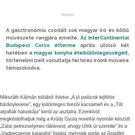
A gasztronómia csodáit sok magyar író és költő
művészete rangjára emelte.
Az InterContinental
Budapest Corso étterme
április utolsó két
hetében
a magyar konyha ételkülönlegességeit,
történelmi ízeit vonultatja fel híres íróink műveire
támaszkodva.
Mikszáth Kálmán tollából ihletve „A jó palócok tejfölös
báránylevese”, egy különleges brezói kacsamell és a „Tót
atyafiak haluskája” kerül az asztalra. Ezenkívül
megkóstolhatjuk még a Krúdy Gyula novellái nyomán készült
„Zalai petrezselymes ráklevest, ahogy Ulrik úr szerette” és a
„Vadpecsenye kalandja” fogást, melynek során az őzsültet