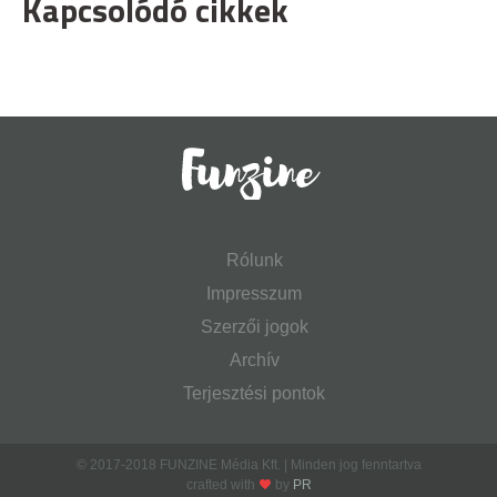
Kapcsolódó cikkek
Rólunk
Impresszum
Szerzői jogok
Archív
Terjesztési pontok
© 2017-2018 FUNZINE Média Kft. | Minden jog fenntartva
crafted with
by
PR