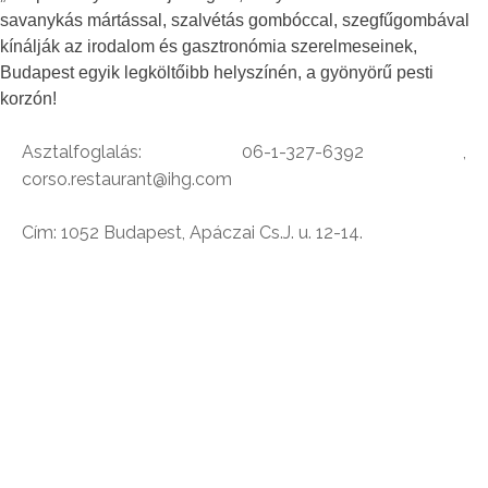
savanykás mártással, szalvétás gombóccal, szegfűgombával
kínálják az irodalom és gasztronómia szerelmeseinek,
Budapest egyik legköltőibb helyszínén, a gyönyörű pesti
korzón!
Asztalfoglalás: 06-1-327-6392 ,
corso.restaurant@ihg.com
Cím: 1052 Budapest, Apáczai Cs.J. u. 12-14.