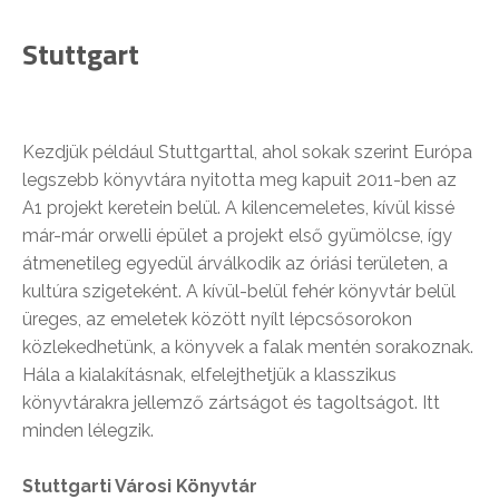
Stuttgart
Kezdjük például Stuttgarttal, ahol sokak szerint Európa
legszebb könyvtára nyitotta meg kapuit 2011-ben az
A1 projekt keretein belül. A kilencemeletes, kívül kissé
már-már orwelli épület a projekt első gyümölcse, így
átmenetileg egyedül árválkodik az óriási területen, a
kultúra szigeteként. A kívül-belül fehér könyvtár belül
üreges, az emeletek között nyílt lépcsősorokon
közlekedhetünk, a könyvek a falak mentén sorakoznak.
Hála a kialakításnak, elfelejthetjük a klasszikus
könyvtárakra jellemző zártságot és tagoltságot. Itt
minden lélegzik.
Stuttgarti Városi Könyvtár