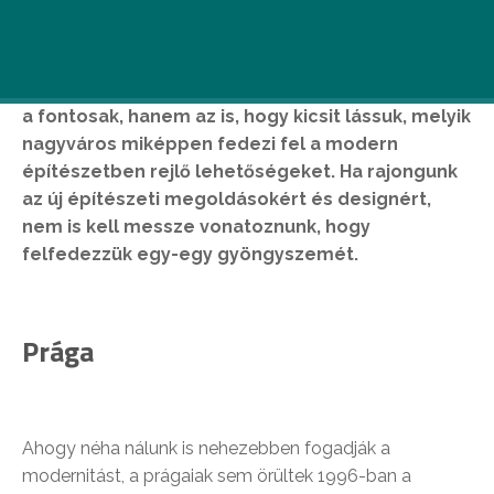
Egy-egy új ország és város felfedezése során
nemcsak a bulik, az idegenevezetői könyvekben
már ezerszer látott látványosságok és az új ízek
a fontosak, hanem az is, hogy kicsit lássuk, melyik
nagyváros miképpen fedezi fel a modern
építészetben rejlő lehetőségeket. Ha rajongunk
az új építészeti megoldásokért és designért,
nem is kell messze vonatoznunk, hogy
felfedezzük egy-egy gyöngyszemét.
Prága
Ahogy néha nálunk is nehezebben fogadják a
modernitást, a prágaiak sem örültek 1996-ban a