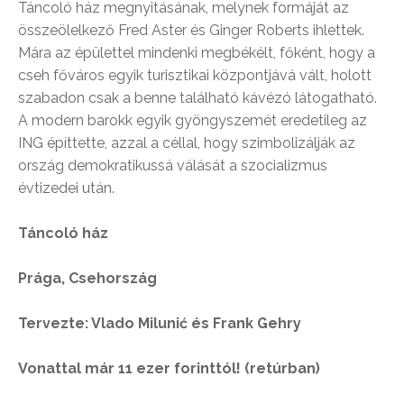
Táncoló ház megnyitásának, melynek formáját az
összeölelkező Fred Aster és Ginger Roberts ihlettek.
Mára az épülettel mindenki megbékélt, főként, hogy a
cseh főváros egyik turisztikai központjává vált, holott
szabadon csak a benne található kávézó látogatható.
A modern barokk egyik gyöngyszemét eredetileg az
ING építtette, azzal a céllal, hogy szimbolizálják az
ország demokratikussá válását a szocializmus
évtizedei után.
Táncoló ház
Prága, Csehország
Tervezte: Vlado Milunić és Frank Gehry
Vonattal már 11 ezer forinttól!
(retúrban)