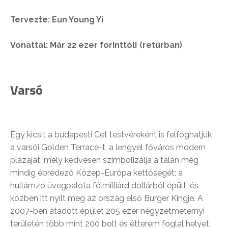
Tervezte: Eun Young Yi
Vonattal: Már 22 ezer forinttól!
(retúrban)
Varsó
Egy kicsit a budapesti Cet testvéreként is felfoghatjuk
a varsói Golden Terrace-t, a lengyel főváros modern
plázáját, mely kedvesen szimbolizálja a talán még
mindig ébredező Közép-Európa kettőségét: a
hullámzó üvegpalota félmilliárd dollárból épült, és
közben itt nyílt meg az ország első Burger Kingje. A
2007-ben átadott épület 205 ezer négyzetméternyi
területén több mint 200 bolt és étterem foglal helyet,