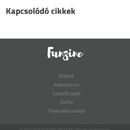
Kapcsolódó cikkek
Rólunk
Impresszum
Szerzői jogok
Archív
Terjesztési pontok
© 2017-2018 FUNZINE Média Kft. | Minden jog fenntartva