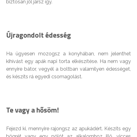
biztosan jól jársz így.
Újragondolt édesség
Ha ügyesen mozogsz a konyhában, nem jelenthet
kihívást egy apák napi torta elkészítése. Ha nem vagy
ennyire bátor, vegyél a boltban valamilyen édességet,
és készíts rá egyedi csomagolást.
Te vagy a hősöm!
Fejezd ki, mennyire rajongsz az apukádért. Készíts egy
bögrét vagy egy pólót az alkalomhoz illő, vicces