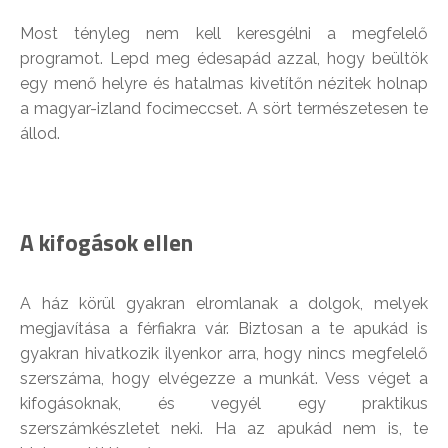
Most tényleg nem kell keresgélni a megfelelő
programot. Lepd meg édesapád azzal, hogy beültök
egy menő helyre és hatalmas kivetítőn nézitek holnap
a magyar-izland focimeccset. A sört természetesen te
állod.
A kifogások ellen
A ház körül gyakran elromlanak a dolgok, melyek
megjavítása a férfiakra vár. Biztosan a te apukád is
gyakran hivatkozik ilyenkor arra, hogy nincs megfelelő
szerszáma, hogy elvégezze a munkát. Vess véget a
kifogásoknak, és vegyél egy praktikus
szerszámkészletet neki. Ha az apukád nem is, te