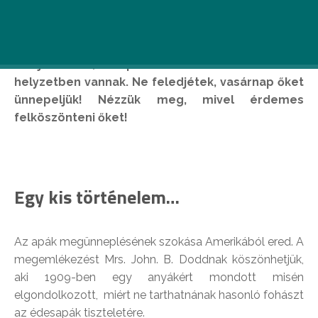
Bár az anyák napjáról általában senki nem
felejtkezik el, az apák sokkal szerencsétlenebb
helyzetben vannak. Ne feledjétek, vasárnap őket
ünnepeljük! Nézzük meg, mivel érdemes
felköszönteni őket!
Egy kis történelem…
Az apák megünneplésének szokása Amerikából ered. A
megemlékezést Mrs. John. B. Doddnak köszönhetjük,
aki 1909-ben egy anyákért mondott misén
elgondolkozott, miért ne tarthatnának hasonló fohászt
az édesapák tiszteletére.