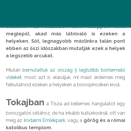
Bár a borvidékekről mindenkinek a borok jutnak
elsőként az eszükbe (ami cseppet sem
meglepő), akad más látnivaló is ezeken a
helyeken. Sőt, legnagyobb mázlinkra talán pont
ebben az őszi időszakban mutatják ezek a helyek
a legszebb arcukat.
Miután
bemutattuk az ország 5 legtutibb bortermelő
vidékét
, most azt is eláruljuk, mi mást érdemes még
felkutatnod ezeken a helyeken a borospincéken kívül.
Tokajban
a Tisza ad kellemes hangulatot egy
borozgatós sétához, de ha inkább kultúrkodnál, ott van
még az
Irodalmi Emlékpark
, vagy a
görög és a római
katolikus templom
.