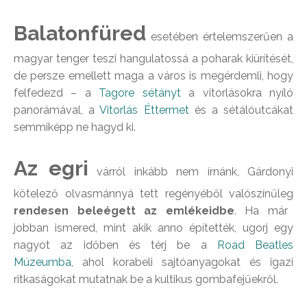
Balatonfüred
esetében értelemszerűen a
magyar tenger teszi hangulatossá a poharak kiürítését,
de persze emellett maga a város is megérdemli, hogy
felfedezd – a
Tagore sétányt
a vitorlásokra nyíló
panorámával, a
Vitorlás Éttermet
és a sétálóutcákat
semmiképp ne hagyd ki.
Az egri
várról inkább nem írnánk, Gárdonyi
kötelező olvasmánnyá tett regényéből valószínűleg
rendesen beleégett az emlékeidbe
. Ha már
jobban ismered, mint akik anno építették, ugorj egy
nagyot az időben és térj be a
Road Beatles
Múzeumba
, ahol korabeli sajtóanyagokat és igazi
ritkaságokat mutatnak be a kultikus gombafejűekről.