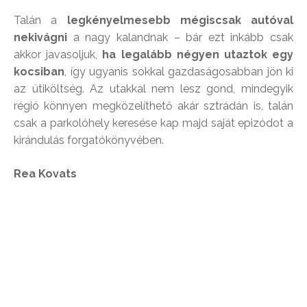
Talán a
legkényelmesebb mégiscsak autóval
nekivágni
a nagy kalandnak – bár ezt inkább csak
akkor javasoljuk,
ha legalább négyen utaztok egy
kocsiban
, így ugyanis sokkal gazdaságosabban jön ki
az útiköltség. Az utakkal nem lesz gond, mindegyik
régió könnyen megközelíthető akár sztrádán is, talán
csak a parkolóhely keresése kap majd saját epizódot a
kirándulás forgatókönyvében.
Rea Kovats