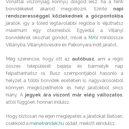
Vonattal viszonylag könnyű dolgod lesz, ha a fenti
borvidékeket akarod megcélozni. Szinte
napi
rendszerességgel közlekednek a gócpontokba
járatok, így a tőled legtávolabbi régióba is eljuthatsz
maximum egy ötezresből. Egyedül a Villányi
borvidéknél okozhat gondot, mivel a
MÁV
mindössze
Villányba, Villánykövesdre és Palkonyára indít járatot.
Még szerencse, hogy ott az
autóbusz
, ami a régió
összes települését bejárja és bármelyik nap
felpattanhatsz rá. Busz szempontjából hasonló a
helyzet a többi borvidék esetében is, nagyvárosokból
könnyen megközelíthetők és helyi járatokból sincs
hiány. A
jegyek ára viszont már elég változatos
,
attól függően, honnan indulsz.
Hogy biztosan ne érjen meglepetés a járatokat illetően,
csekkold a
menetrendek.hu
oldalt, mielőtt elindulsz.