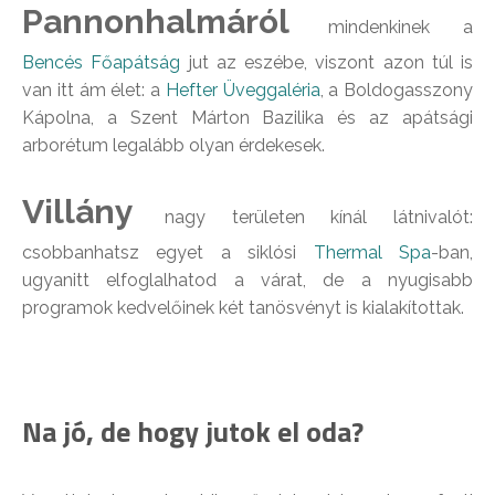
Pannonhalmáról
mindenkinek a
Bencés Főapátság
jut az eszébe, viszont azon túl is
van itt ám élet: a
Hefter Üveggaléria
, a Boldogasszony
Kápolna, a Szent Márton Bazilika és az apátsági
arborétum legalább olyan érdekesek.
Villány
nagy területen kínál látnivalót:
csobbanhatsz egyet a siklósi
Thermal Spa
-ban,
ugyanitt elfoglalhatod a várat, de a nyugisabb
programok kedvelőinek két tanösvényt is kialakítottak.
Na jó, de hogy jutok el oda?