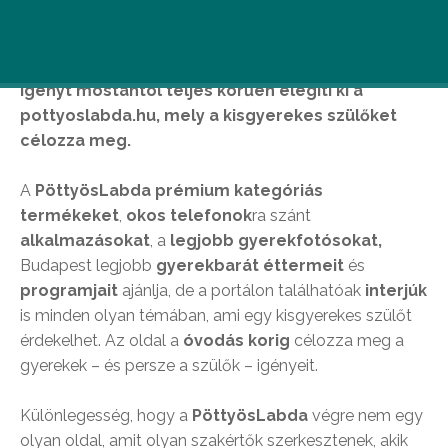
Egy modern szülőnek modern weblap jár! Ezt az
igényt mostantól teljes körűen elégíti ki a
pottyoslabda.hu, mely a kisgyerekes szülőket
célozza meg.
A
PöttyösLabda
prémium kategóriás
termékeket
,
okos telefonok
ra szánt
alkalmazásokat
, a
legjobb gyerekfotósokat,
Budapest legjobb
gyerekbarát éttermeit
és
programjait
ajánlja, de a portálon találhatóak
interjúk
is minden olyan témában, ami egy kisgyerekes szülőt
érdekelhet. Az oldal a
óvodás korig
célozza meg a
gyerekek – és persze a szülők – igényeit.
Különlegesség, hogy a
PöttyösLabda
végre nem egy
olyan oldal, amit olyan szakértők szerkesztenek, akik