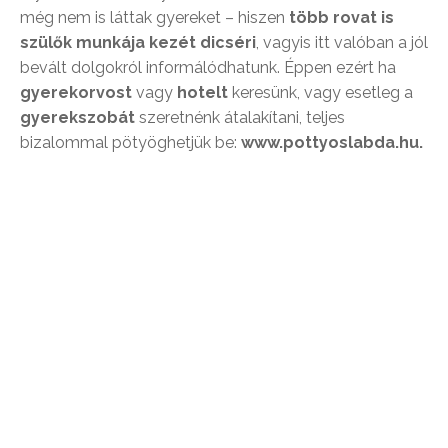
még nem is láttak gyereket – hiszen
több rovat is
szülők munkája kezét dicséri
, vagyis itt valóban a jól
bevált dolgokról informálódhatunk. Éppen ezért ha
gyerekorvost
vagy
hotelt
keresünk, vagy esetleg a
gyerekszobát
szeretnénk átalakítani, teljes
bizalommal pötyöghetjük be:
www.pottyoslabda.hu.