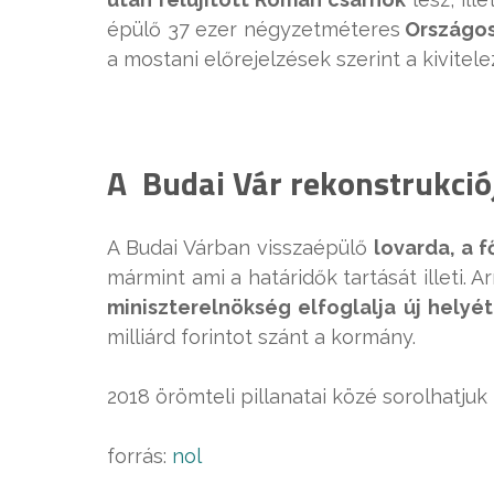
épülő 37 ezer négyzetméteres
Országos
a mostani előrejelzések szerint a kivitele
A Budai Vár rekonstrukció
A Budai Várban visszaépülő
lovarda, a f
mármint ami a határidők tartását illeti. A
miniszterelnökség elfoglalja új helyé
milliárd forintot szánt a kormány.
2018 örömteli pillanatai közé sorolhatju
forrás:
nol