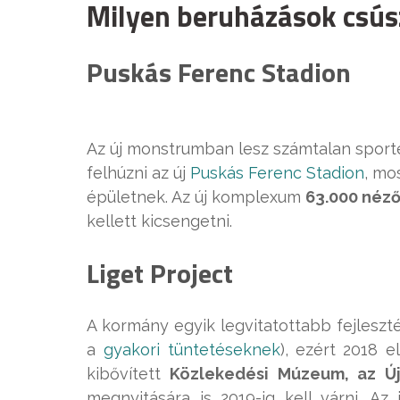
Milyen beruházások csú
Puskás Ferenc Stadion
Az új monstrumban lesz számtalan sporte
felhúzni az új
Puskás Ferenc Stadion
, mo
épületnek. Az új komplexum
63.000 néző
kellett kicsengetni.
Liget Project
A kormány egyik legvitatottabb fejleszt
a
gyakori tüntetéseknek
),
ezért 2018 
kibővített
Közlekedési Múzeum,­ az Ú
megnyitására is 2019-ig kell várni. Az 