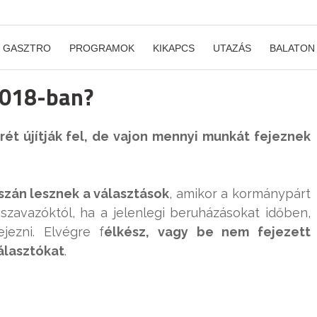
GASZTRO
PROGRAMOK
KIKAPCS
UTAZÁS
BALATON
 2018-ban?
ét újítják fel, de vajon mennyi munkát fejeznek
szán lesznek a választások
, amikor a kormánypárt
szavazóktól, ha a jelenlegi beruházásokat időben,
jezni. Elvégre f
élkész, vagy be nem fejezett
álasztókat
.