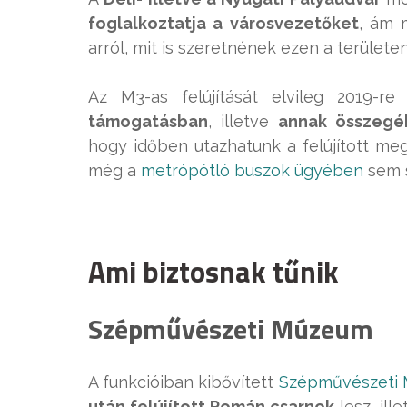
foglalkoztatja a városvezetőket
, ám 
arról, mit is szeretnének ezen a területen 
Az M3-as felújítását elvileg 2019-r
támogatásban
, illetve
annak összegé
hogy időben utazhatunk a felújított meg
még a
metrópótló buszok ügyében
sem s
Ami biztosnak tűnik
Szépművészeti Múzeum
A funkcióiban kibővített
Szépművészeti
után felújított Román csarnok
lesz, ill