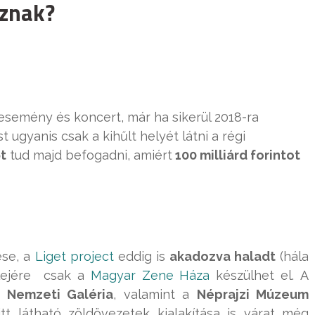
sznak?
semény és koncert, már ha sikerül 2018-ra
st ugyanis csak a kihűlt helyét látni a régi
t
tud majd befogadni, amiért
100 milliárd forintot
ése, a
Liget project
eddig is
akadozva haladt
(hála
elejére csak a
Magyar Zene Háza
készülhet el. A
j Nemzeti Galéria
, valamint a
Néprajzi Múzeum
itt látható zöldövezetek kialakítása is várat még