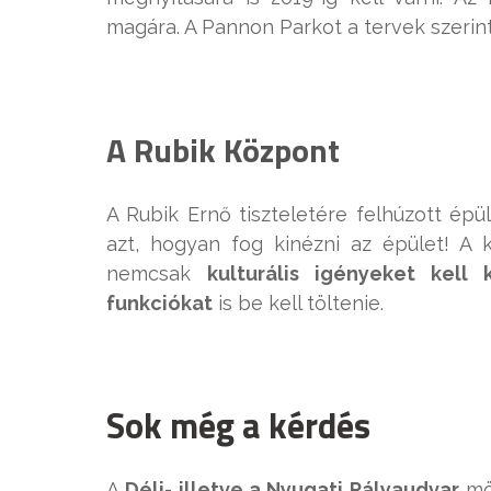
magára. A Pannon Parkot a tervek szerin
A Rubik Központ
A Rubik Ernő tiszteletére felhúzott ép
azt, hogyan fog kinézni az épület! A k
nemcsak
kulturális igényeket kell k
funkciókat
is be kell töltenie.
Sok még a kérdés
A
Déli- illetve a Nyugati Pályaudvar
mög