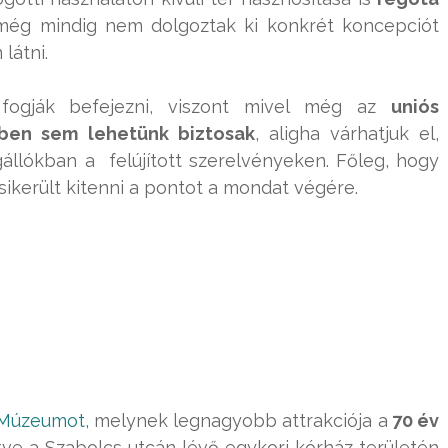
még mindig nem dolgoztak ki konkrét koncepciót
látni.
e fogják befejezni, viszont mivel még az
uniós
ben sem lehetünk biztosak
, aligha várhatjuk el,
állókban a felújított szerelvényeken. Főleg, hogy
ikerült kitenni a pontot a mondat végére.
 Múzeumot
, melynek legnagyobb attrakciója a
70 év
etve a Szabolcs utcán lévő egykori kórház területén