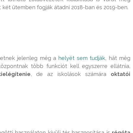
t két ütemben fogják átadni 2018-ban és 2019-ben.
ületnek jelenleg még a
helyét sem tudják
, hát még
özpontnak több funkciót kell egyszerre ellátnia,
ielégítenie
, de az iskolások számára
oktatói
ötti használaton kívüli tér hasznosítása is
régóta