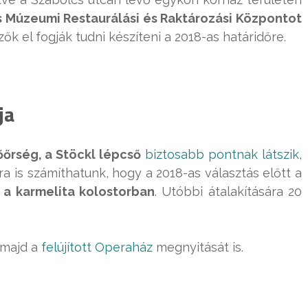
 Múzeumi Restaurálási és Raktározási Központot
zők el fogják tudni készíteni a 2018-as határidőre.
ja
őőrség, a Stöckl lépcső
biztosabb pontnak látszik
,
rra is számíthatunk, hogy a 2018-as választás előtt a
t a karmelita kolostorban
. Utóbbi átalakítására 20
k majd a
felújított Operaház
megnyitását is.