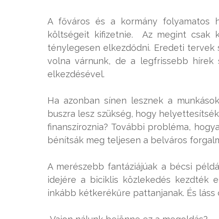
A főváros és a kormány folyamatos ha
költségeit kifizetnie. Az megint csak 
ténylegesen elkezdődni. Eredeti tervek 
volna várnunk, de a legfrissebb hírek
elkezdésével.
Ha azonban sínen lesznek a munkások,
buszra lesz szükség, hogy helyettesítsé
finanszíroznia? További probléma, hogy
bénítsák meg teljesen a belváros forgal
A merészebb fantáziájúak a bécsi példá
idejére a biciklis közlekedés kezdték 
inkább kétkerékűre pattanjanak. És láss