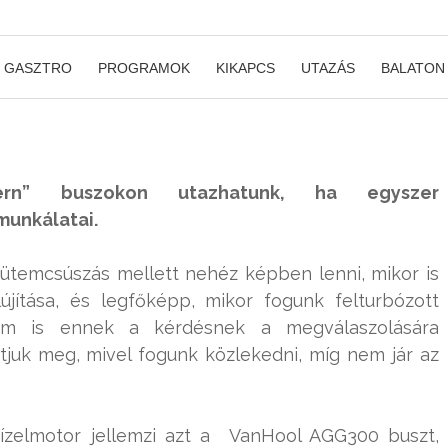
GASZTRO
PROGRAMOK
KIKAPCS
UTAZÁS
BALATON
dern” buszokon utazhatunk, ha egyszer
munkálatai.
ütemcsúszás mellett nehéz képben lenni, mikor is
jítása, és legfőképp, mikor fogunk felturbózott
nem is ennek a kérdésnek a megválaszolására
tjuk meg, mivel fogunk közlekedni, míg nem jár az
ízelmotor jellemzi azt a VanHool AGG300 buszt,