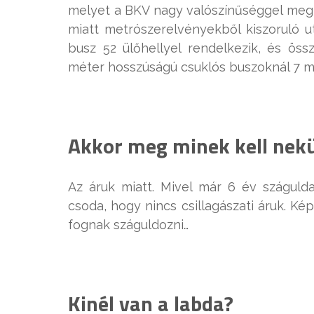
melyet a BKV nagy valószínűséggel meg f
miatt metrószerelvényekből kiszoruló
busz 52 ülőhellyel rendelkezik, és ös
méter hosszúságú csuklós buszoknál 7 m
Akkor meg minek kell nek
Az áruk miatt. Mivel már 6 év szágul
csoda, hogy nincs csillagászati áruk. 
fognak száguldozni…
Kinél van a labda?