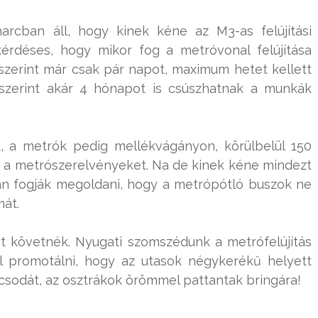
rcban áll, hogy kinek kéne az M3-as felújítási
kérdéses, hogy mikor fog a metróvonal felújítása
szerint már csak pár napot, maximum hetet kellett
 szerint akár 4 hónapot is csúszhatnak a munkák
 a metrók pedig mellékvágányon, körülbelül 150
k a metrószerelvényeket. Na de kinek kéne mindezt
an fogják megoldani, hogy a metrópótló buszok ne
mát.
t követnék. Nyugati szomszédunk a metrófelújítás
el promotálni, hogy az utasok négykerékű helyett
 csodát, az osztrákok örömmel pattantak bringára!