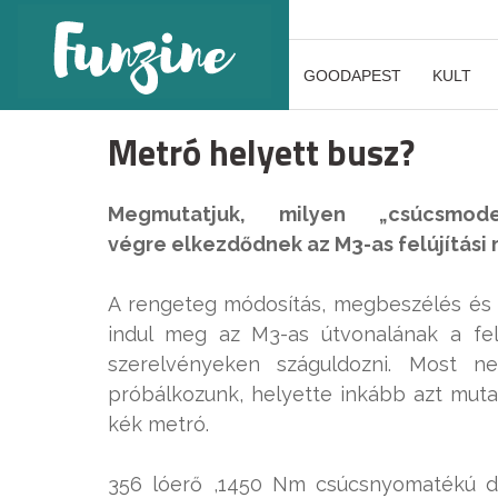
GOODAPEST
KULT
Metró helyett busz?
Megmutatjuk, milyen „csúcsmo
végre
elkezdődnek az M3-as felújítási 
A rengeteg módosítás, megbeszélés és 
indul meg az M3-as útvonalának a felú
szerelvényeken száguldozni. Most 
próbálkozunk, helyette inkább azt muta
kék metró.
356 lóerő ,1450 Nm csúcsnyomatékú d