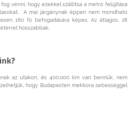
og venni, hogy ezekkel szállítsa a metró felújítása
 utasokat. A mai járgánynak éppen nem mondható
szesen 160 fő befogadására képes. Az átlagos, 18
éterrel hosszabbak.
ünk?
danak az utakon, és 400.000 km van bennük, nem
Képzelhetjük, hogy Budapesten mekkora sebességgel