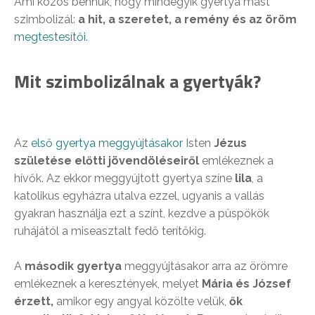
Ami közös bennük, hogy mindegyik gyertya mást
szimbolizál:
a hit, a szeretet, a remény és az öröm
megtestesítői
.
Mit szimbolizálnak a gyertyák?
Az
első gyertya meggyújtásakor
Isten
Jézus
születése előtti jövendöléseiről
emlékeznek a
hívők. Az ekkor meggyújtott gyertya színe
lila
, a
katolikus egyházra utalva ezzel, ugyanis a vallás
gyakran használja ezt a színt, kezdve a püspökök
ruhájától a miseasztalt fedő terítőkig.
A
második gyertya
meggyújtásakor arra az örömre
emlékeznek a keresztények, melyet
Mária és József
érzett,
amikor egy angyal közölte velük,
ők