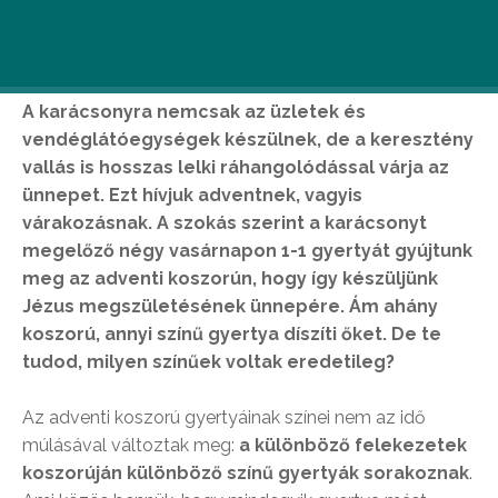
A karácsonyra nemcsak az üzletek és
vendéglátóegységek készülnek, de a keresztény
vallás is hosszas lelki ráhangolódással várja az
ünnepet. Ezt hívjuk adventnek, vagyis
várakozásnak. A szokás szerint a karácsonyt
megelőző négy vasárnapon 1-1 gyertyát gyújtunk
meg az adventi koszorún, hogy így készüljünk
Jézus megszületésének ünnepére. Ám ahány
koszorú, annyi színű gyertya díszíti őket. De te
tudod, milyen színűek voltak eredetileg?
Az adventi koszorú gyertyáinak színei nem az idő
múlásával változtak meg:
a különböző felekezetek
koszorúján különböző színű gyertyák sorakoznak
.