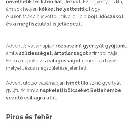
nevelhetik fel Isten fiát, Jézust.
Ez a gyertya is lila,
ám sok helyen
kékkel helyettesítik
, hogy
elkülönítsék a húsvéttól, mivel a lila a
böjti időszakot
és a megtisztulást is jelképezi
.
Advent 3. vasárnapján
rózsaszínű gyertyát gyújtunk
,
ami a
szűziességet, ártatlanságot
szimbolizálja.
Ezen a napok azt a
világosságot
ünneplik a hívők,
melyet Jézus megszületése jelentett.
Advent utolsó vasárnapján
ismét lila
színű gyertyát
gyújtunk, ami a
napkeleti bölcseket Betlehembe
vezető csillagra utal.
Piros és fehér