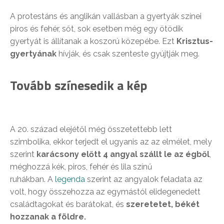
A protestáns és anglikán vallásban a gyertyák színei
piros és fehér, sőt, sok esetben még egy ötödik
gyertyát is állítanak a koszorú közepébe. Ezt
Krisztus-
gyertyának
hívják, és csak szenteste gyújtják meg.
Tovább színesedik a kép
A 20. század elejétől még összetettebb lett
szimbolika, ekkor terjedt el ugyanis az az elmélet, mely
szerint
karácsony előtt 4 angyal szállt le az égből
,
méghozzá kék, piros, fehér és lila színű
ruhákban. A
legenda
szerint az angyalok feladata az
volt, hogy összehozza az egymástól elidegenedett
családtagokat és barátokat, és
szeretetet, békét
hozzanak a földre.