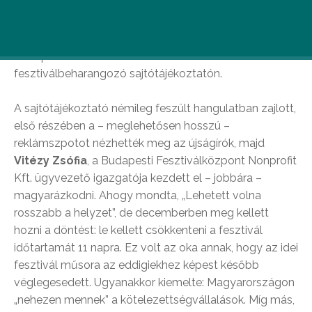
11 naposra karcsúsított fesztivál, csökkenő
fellépőszám, ugyanolyan minőség, ez lesz röviden a
Budapesti Tavaszi Fesztivál 2012-ben – derült ki a
fesztiválbeharangozó sajtótájékoztatón.
A sajtótájékoztató némileg feszült hangulatban zajlott,
első részében a – meglehetősen hosszú –
reklámszpotot nézhették meg az újságírók, majd
Vitézy Zsófia
, a Budapesti Fesztiválközpont Nonprofit
Kft. ügyvezető igazgatója kezdett el – jobbára –
magyarázkodni. Ahogy mondta, „Lehetett volna
rosszabb a helyzet”, de decemberben meg kellett
hozni a döntést: le kellett csökkenteni a fesztivál
időtartamát 11 napra. Ez volt az oka annak, hogy az idei
fesztivál műsora az eddigiekhez képest később
véglegesedett. Ugyanakkor kiemelte: Magyarországon
„nehezen mennek” a kötelezettségvállalások. Míg más,