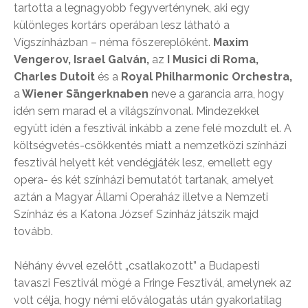
tartotta a legnagyobb fegyverténynek, aki egy
különleges kortárs operában lesz látható a
Vígszínházban – néma főszereplőként.
Maxim
Vengerov, Israel Galván,
az
I Musici di Roma,
Charles Dutoit
és a
Royal Philharmonic Orchestra,
a
Wiener Sängerknaben
neve a garancia arra, hogy
idén sem marad el a világszínvonal. Mindezekkel
együtt idén a fesztivál inkább a zene felé mozdult el. A
költségvetés-csökkentés miatt a nemzetközi színházi
fesztivál helyett két vendégjáték lesz, emellett egy
opera- és két színházi bemutatót tartanak, amelyet
aztán a Magyar Állami Operaház illetve a Nemzeti
Színház és a Katona József Színház játszik majd
tovább.
Néhány évvel ezelőtt „csatlakozott” a Budapesti
tavaszi Fesztivál mögé a Fringe Fesztivál, amelynek az
volt célja, hogy némi előválogatás után gyakorlatilag