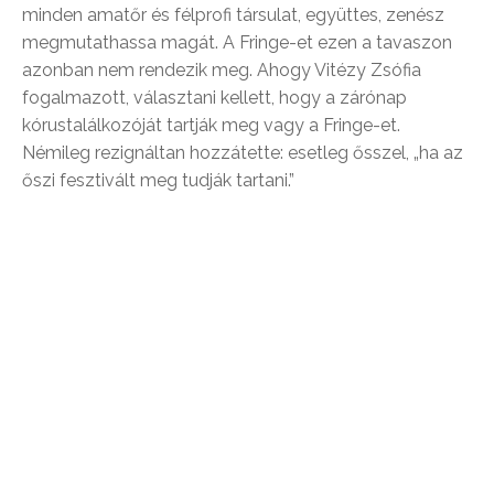
minden amatőr és félprofi társulat, együttes, zenész
megmutathassa magát. A Fringe-et ezen a tavaszon
azonban nem rendezik meg. Ahogy Vitézy Zsófia
fogalmazott, választani kellett, hogy a zárónap
kórustalálkozóját tartják meg vagy a Fringe-et.
Némileg rezignáltan hozzátette: esetleg ősszel, „ha az
őszi fesztivált meg tudják tartani.”