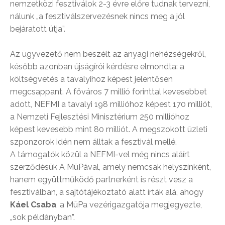
nemzetközi fesztiválok 2-3 évre előre tudnak tervezni,
nálunk „a fesztiválszervezésnek nincs meg a jól
bejáratott útja”.
Az ügyvezető nem beszélt az anyagi nehézségekről,
később azonban újságírói kérdésre elmondta: a
költségvetés a tavalyihoz képest jelentősen
megcsappant. A főváros 7 millió forinttal kevesebbet
adott, NEFMI a tavalyi 198 millióhoz képest 170 milliót,
a Nemzeti Fejlesztési Minisztérium 250 millióhoz
képest kevesebb mint 80 milliót. A megszokott üzleti
szponzorok idén nem álltak a fesztivál mellé.
A támogatók közül a NEFMI-vel még nincs aláírt
szerződésük A MüPával, amely nemcsak helyszínként,
hanem együttműködő partnerként is részt vesz a
fesztiválban, a sajtótájékoztató alatt írták alá, ahogy
Káel Csaba
, a MüPa vezérigazgatója megjegyezte,
„sok példányban”.