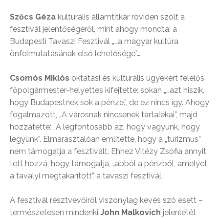
Szőcs Géza
kulturális államtitkár röviden szólt a
fesztivál jelentőségéről, mint ahogy mondta: a
Budapesti Tavaszi Fesztivál „…a magyar kultúra
önfelmutatásának első lehetősége”…
Csomós Miklós
oktatási és kulturális ügyekért felelős
főpolgármester-helyettes kifejtette: sokan „…azt hiszik,
hogy Budapestnek sok a pénze.”, de ez nincs így. Ahogy
fogalmazott, „A városnak nincsenek tartalékai”, majd
hozzátette: „A legfontosabb az, hogy vagyunk, hogy
legyünk”. Elmarasztalóan említette, hogy a „turizmus”
nem támogatja a fesztivált. Ehhez Vitézy Zsófia annyit
tett hozzá, hogy támogatja, „abból a pénzből, amelyet
a tavalyi megtakarított” a tavaszi fesztivál.
A fesztivál résztvevőiről viszonylag kevés szó esett –
természetesen mindenki
John Malkovich
jelenlétét