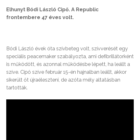
Elhunyt Bódi László Cipő. A Republic
frontembere 47 éves volt.
Bódi László évek óta szívbeteg volt, szívverését egy
speciális peacemaker szabályozta, ami defibrillátorként
is működött, és azonnal működésbe lépett, ha leállt a
szíve. Cipő szíve február 15-én hajnalban leállt, akkor
sikerült őt újraéleszteni, de azóta mély altatásban
tartották.