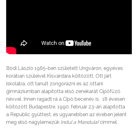
Bódi László 1965-ben született Ungváron, egyéves
korában szüleivel Kisvárdára költözött. Ott járt
iskolába, ott tanult zongorázni és az ottani
gimnáziumban alapította első zenekarát Cipőfűző
névvel. Innen ragadt rá a Cipő becenév is. 18 évesen
költözött Budapestre, 1990. február 23-án alapította
a Republic gyüttest, és ugyanebben az éveben jelent
meg első nagylemezük
Indul a Mandula!
címmel.