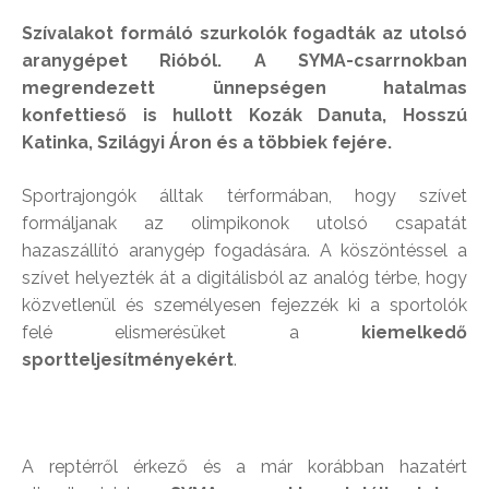
Szívalakot formáló szurkolók fogadták az utolsó
aranygépet Rióból. A SYMA-csarrnokban
megrendezett ünnepségen hatalmas
konfettieső is hullott Kozák Danuta, Hosszú
Katinka, Szilágyi Áron és a többiek fejére.
Sportrajongók álltak térformában, hogy szívet
formáljanak az olimpikonok utolsó csapatát
hazaszállító aranygép fogadására. A köszöntéssel a
szívet helyezték át a digitálisból az analóg térbe, hogy
közvetlenül és személyesen fejezzék ki a sportolók
felé elismerésüket a
kiemelkedő
sportteljesítményekért
.
A reptérről érkező és a már korábban hazatért