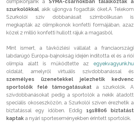
olimpikonjaink a
SYMA-csarnokban találkoztak a
szurkolókkal
, akik ujjongva fogadták őket.A Telekom
Szurkolói szív dobbanásait szimbolikusan is
megkapták az olimpikonok konfetti formájában, azaz
közel 2 millió konfetti hullott rájuk a magasból.
Mint ismert, a távközlési vállalat a franciaországi
labdarúgó Európa-bajnokság idején indította el és a riói
olimpia alatt is működtette az
egyekvagyunk.hu
oldalát, amelyről virtuális szívdobbanással és
személyes üzenetekkel jelezhetik kedvenc
sportolóik felé támogatásukat
a szurkolók. A
szívdobbanásokat pedig a sportolók a nekik átadott
speciális okoseszközön, a Szurkolói szíven érezhetik a
biztatással egy időben. Eddig
1918806 biztatást
kaptak
a nyári sporteseményekben érintett sportolók.