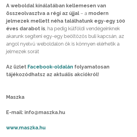
A weboldal kínálatában kellemesen van
összeolvasztva a régi az újjal
– a
modern
jelmezek mellett néha találhatunk egy-egy 100
éves darabot is
, ha pedig külföldi vendégeinknek
akarunk segíteni egy-egy beöltözős buli kapcsán, az
angol nyelvű weboldalon ők is könnyen elérhetik a
jelmezek sorát
Az üzlet
Facebook-oldalán
folyamatosan
tájékozódhatsz az aktuális akciókról!
Maszka
E-mail: info@maszka.hu
www.maszka.hu