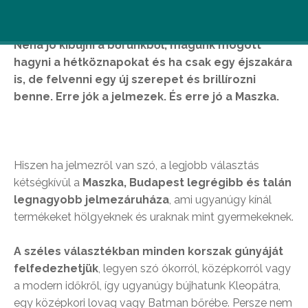
Néha jó kibújni a bőrünkből, magunk mögött
hagyni a hétköznapokat és ha csak egy éjszakára
is, de felvenni egy új szerepet és brillírozni
benne. Erre jók a jelmezek. És erre jó a Maszka.
Hiszen ha jelmezről van szó, a legjobb választás
kétségkívül a
Maszka, Budapest legrégibb és talán
legnagyobb jelmezáruháza
, ami ugyanúgy kínál
termékeket hölgyeknek és uraknak mint gyermekeknek.
A széles választékban minden korszak gúnyáját
felfedezhetjük
, legyen szó ókorról, középkorról vagy
a modern időkről, így ugyanúgy bújhatunk Kleopátra,
egy középkori lovag vagy Batman bőrébe. Persze nem