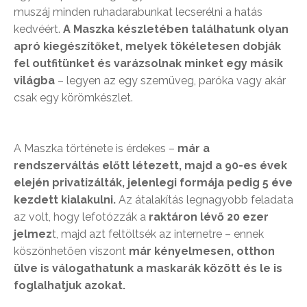
muszáj minden ruhadarabunkat lecserélni a hatás
kedvéért.
A Maszka készletében találhatunk olyan
apró kiegészítőket, melyek tökéletesen dobják
fel outfitünket és varázsolnak minket egy másik
világba
– legyen az egy szemüveg, paróka vagy akár
csak egy körömkészlet.
A Maszka története is érdekes –
már a
rendszerváltás előtt létezett, majd a 90-es évek
elején privatizálták, jelenlegi formája pedig 5 éve
kezdett kialakulni.
Az átalakítás legnagyobb feladata
az volt, hogy lefotózzák a
raktáron lévő 20 ezer
jelmez
t, majd azt feltöltsék az internetre – ennek
köszönhetően viszont
már kényelmesen, otthon
ülve is válogathatunk a maskarák között és le is
foglalhatjuk azokat.