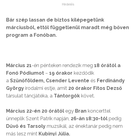
Bár szép lassan de biztos kilépegetünk
márciusból, ettől függetlenül maradt még bőven
program a Fonóban.
Március 21
-én pénteken rendezik meg
18 órától a
Fonó Pódiumot
–
19 órakor
kezdődik
a
Szűnőföldem, Csender Levente
és
Ferdinándy
György
irodalmi estje, amit
20 órakor Fitos Dezső
társulat táncjátéka, a
Tántorgók
követ.
Március 22-én 20 órától
egy
Bran
koncerttel
ünneplik Szent Patrik napján,
26-án 18:30-tól
pedig
Dűvő és Tarsoly
muzsikál, az énektanár pedig nem
más lesz mint
Kubinyi Júlia.