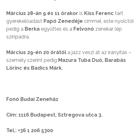
Március 28-án 9 és 11 órakor
is
Kiss Ferenc
tart
gyerekelőadást
Papó Zenedéje
címmel, este nyolctól
pedig a
Berka
együttes és a
Felvonó
zenekar lép
színpadra.
Március 29-én 20 órától
a jazz veszi át az irányítás –
személy szerint pedig
Mazura Tuba Duó, Barabás
Lőrinc és Badics Márk.
Fonó Budai Zeneház
Cím: 1116 Budapest, Sztregova utca 3.
Tel.: +36 1 206 5300