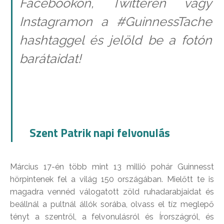
Facebookon, Twitteren vagy
Instagramon a #GuinnessTache
hashtaggel és jelöld be a fotón
barátaidat!
Szent Patrik napi felvonulás
Március 17-én több mint 13 millió pohár Guinnesst
hörpintenek fel a világ 150 országában. Mielőtt te is
magadra vennéd válogatott zöld ruhadarabjaidat és
beállnál a pultnál állók sorába, olvass el tíz meglepő
tényt a szentről, a felvonulásról és Írországról, és