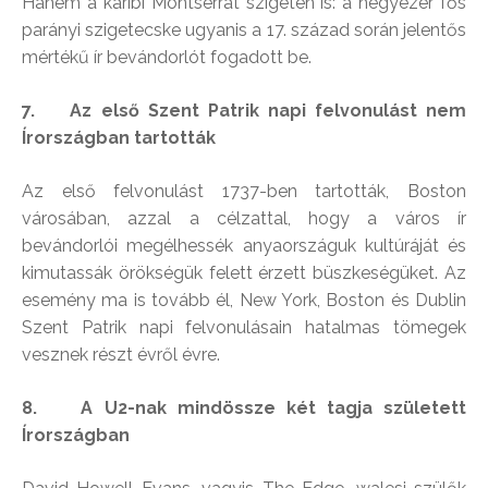
Hanem a karibi Montserrat szigetén is: a négyezer fős
parányi szigetecske ugyanis a 17. század során jelentős
mértékű ír bevándorlót fogadott be.
7. Az első Szent Patrik napi felvonulást nem
Írországban tartották
Az első felvonulást 1737-ben tartották, Boston
városában, azzal a célzattal, hogy a város ír
bevándorlói megélhessék anyaországuk kultúráját és
kimutassák örökségük felett érzett büszkeségüket. Az
esemény ma is tovább él, New York, Boston és Dublin
Szent Patrik napi felvonulásain hatalmas tömegek
vesznek részt évről évre.
8. A U2-nak mindössze két tagja született
Írországban