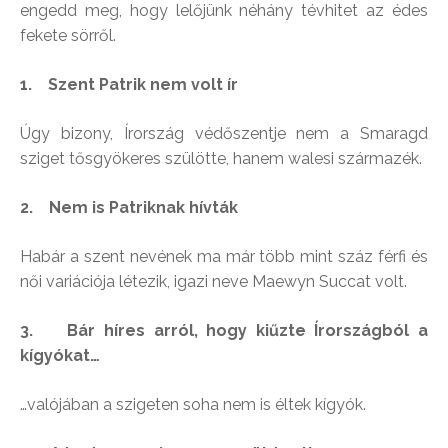
engedd meg, hogy lelőjünk néhány tévhitet az édes
fekete sörről.
1.
Szent Patrik nem volt ír
Úgy bizony, Írország védőszentje nem a Smaragd
sziget tősgyökeres szülötte, hanem walesi származék.
2.
Nem is Patriknak hívták
Habár a szent nevének ma már több mint száz férfi és
női variációja létezik, igazi neve Maewyn Succat volt.
3. Bár híres arról, hogy kiűzte Írországból a
kígyókat…
…valójában a szigeten soha nem is éltek kígyók.