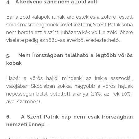
4. A kedvenc színe nem a zöld volt
Bár a zöld kalapok, ruhák, arcfesték és a zöldre festett
sörök másra engednek következtetni, Szent Patrik soha
nem hordta ezt a színt: ruházata kék volt, a zöld lóhere
viselete pedig az 1680-as évekből eredeztethető.
5. Nem Írországban található a legtöbb vörös
kobak
Habár a vörös hajról mindenki az írekre asszociál,
valójában Skóciában sokkal nagyobb a vörös hajúak
népességen belül betöltött aránya (13%, az írek 10%-
ával szemben).
6. A Szent Patrik nap nem csak Írországban
nemzeti ünnep…