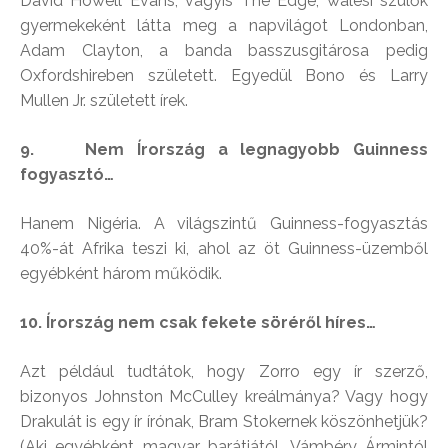
David Howell Evans, vagyis The Edge, walesi szülők
gyermekeként látta meg a napvilágot Londonban,
Adam Clayton, a banda basszusgitárosa pedig
Oxfordshireben született. Egyedül Bono és Larry
Mullen Jr. született írek.
9. Nem Írország a legnagyobb Guinness
fogyasztó…
Hanem Nigéria. A világszintű Guinness-fogyasztás
40%-át Afrika teszi ki, ahol az öt Guinness-üzemből
egyébként három működik.
10. Írország nem csak fekete söréről híres…
Azt például tudtátok, hogy Zorro egy ír szerző,
bizonyos Johnston McCulley kreálmánya? Vagy hogy
Drakulát is egy ír írónak, Bram Stokernek köszönhetjük?
(Aki egyébként magyar barátjától, Vámbéry Ármintól