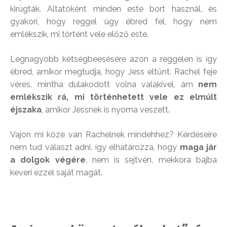
kirúgták. Altatóként minden este bort használ, és
gyakori, hogy reggel úgy ébred fel, hogy nem
emlékszik, mi történt vele előző este.
Legnagyobb kétségbeesésére azon a reggelen is így
ébred, amikor megtudja, hogy Jess eltűnt. Rachel feje
véres, mintha dulakodott volna valakivel, ám
nem
emlékszik rá, mi történhetett vele ez elmúlt
éjszaka
, amikor Jessnek is nyoma veszett.
Vajon mi köze van Rachelnek mindehhez? Kérdéseire
nem tud választ adni, így elhatározza, hogy
maga jár
a dolgok végére
, nem is sejtvén, mekkora bajba
keveri ezzel saját magát.