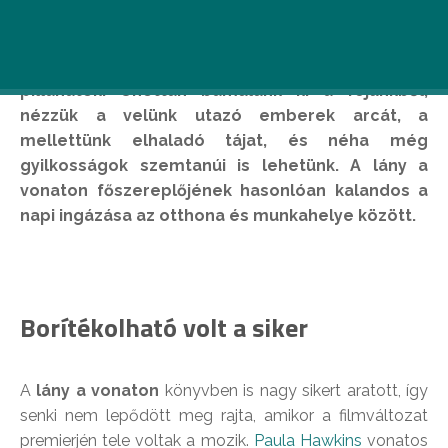
A munkába való utazás percei nem túl izgalmas
pillanatok. Unottan bámulunk ki a fejünkből,
nézzük a velünk utazó emberek arcát, a
mellettünk elhaladó tájat, és néha még
gyilkosságok szemtanúi is lehetünk. A lány a
vonaton főszereplőjének hasonlóan kalandos a
napi ingázása az otthona és munkahelye között.
Borítékolható volt a siker
A
lány a vonaton
könyvben is nagy sikert aratott, így
senki nem lepődött meg rajta, amikor a filmváltozat
premierjén tele voltak a mozik.
Paula Hawkins
vonatos