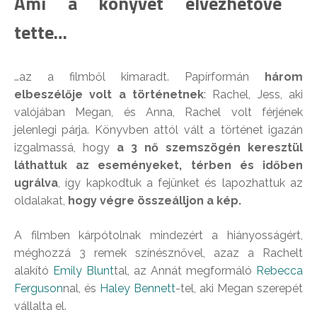
Ami a könyvet élvezhetővé
tette…
…az a filmből kimaradt. Papírformán
három
elbeszélője volt a történetnek
: Rachel, Jess, aki
valójában Megan, és Anna, Rachel volt férjének
jelenlegi párja. Könyvben attól vált a történet igazán
izgalmassá, hogy
a 3 nő szemszögén keresztül
láthattuk az eseményeket, térben és időben
ugrálva
, így kapkodtuk a fejünket és lapozhattuk az
oldalakat,
hogy végre összeálljon a kép.
A filmben kárpótolnak mindezért a hiányosságért,
méghozzá 3 remek színésznővel, azaz a Rachelt
alakító
Emily Blunt
tal, az Annát megformáló
Rebecca
Ferguson
nal, és
Haley Bennett
-tel, aki Megan szerepét
vállalta el.