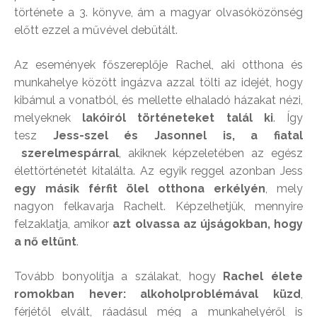
története a 3. könyve, ám a magyar olvasóközönség
előtt ezzel a művével debütált.
Az események főszereplője Rachel, aki otthona és
munkahelye között ingázva azzal tölti az idejét, hogy
kibámul a vonatból, és mellette elhaladó házakat nézi,
melyeknek
lakóiról történeteket talál ki
. Így
tesz
Jess-szel és Jasonnel is, a fiatal
szerelmespárral
, akiknek képzeletében az egész
élettörténetét kitalálta. Az egyik reggel azonban Jess
egy másik férfit ölel otthona erkélyén
, mely
nagyon felkavarja Rachelt. Képzelhetjük, mennyire
felzaklatja, amikor
azt olvassa az újságokban, hogy
a nő eltűnt
.
Tovább bonyolítja a szálakat, hogy
Rachel élete
romokban hever: alkoholproblémával küzd
,
férjétől elvált, ráadásul még a munkahelyéről is