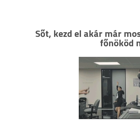
Sőt, kezd el akár már mos
főnököd n