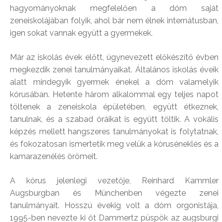
hagyományoknak megfelelően a dóm saját
zeneiskolájában folyik, ahol bár nem élnek internátusban,
igen sokat vannak együtt a gyermekek.
Már az iskolás évek előtt, úgynevezett előkészítő évben
megkezdik zenei tanulmányaikat. Általános iskolás éveik
alatt mindegyik gyermek énekel a dóm valamelyik
kórusában. Hetente három alkalommal egy teljes napot
töltenek a zeneiskola épületében, együtt étkeznek,
tanulnak, és a szabad óráikat is együtt töltik. A vokális
képzés mellett hangszeres tanulmányokat is folytatnak,
és fokozatosan ismertetik meg velük a kóruséneklés és a
kamarazenélés örömeit.
A kórus jelenlegi vezetője, Reinhard Kammler
Augsburgban és Münchenben végezte zenei
tanulmányait. Hosszú évekig volt a dóm orgonistája,
1995-ben nevezte ki őt Dammertz püspök az augsburgi