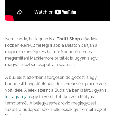
Nem csoda, ha tegnap is a
Thrift Shop
előadása
közben élénkült fel leginkább a Balaton partján a
rapper közönsége. És ha már Sound, érdemes
megemlíteni Macklemore outfitjét is, ugyanis egy
magyar mezben csapatta a számait.
A buli előtt azonban szorgosan dolgozott is egy
budapesti hangstúdióban, de szerencsére pihenésre is
volt ideje. A jelek szerint a Budai Várban is járt, ugyanis
Instagramján
egy felvételt tett közzé a Mátyás
templomról. A bejegyzéshez rövid megjegyzést
fűzött, a Budapest szó mellé ecsak gy trombitarajzot