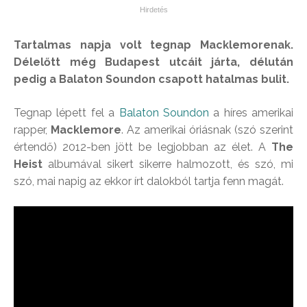
Tartalmas napja volt tegnap Macklemorenak.
Délelőtt még Budapest utcáit járta, délután
pedig a Balaton Soundon csapott hatalmas bulit.
Tegnap lépett fel a
Balaton Soundon
a híres amerikai
rapper,
Macklemore
. Az amerikai óriásnak (szó szerint
értendő) 2012-ben jött be legjobban az élet. A
The
Heist
albumával sikert sikerre halmozott, és szó, mi
szó, mai napig az ekkor írt dalokból tartja fenn magát.