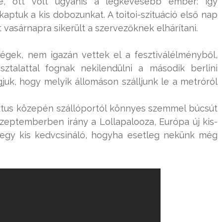
be, ott volt ugyanis a legkevesebb ember: így
aptuk a kis dobozunkat. A toitoi-szituáció első nap
 vasárnapra sikerült a szervezőknek elhárítani.
gek, nem igazán vettek el a fesztiválélményből,
ztalattal fognak nekilendülni a második berlini
gjuk, hogy melyik állomáson szálljunk le a metróról
ztus közepén szállóportól könnyes szemmel búcsút
 szeptemberben irány a Lollapalooza, Európa új kis-
tt egy kis kedvcsináló, hogyha esetleg nekünk még