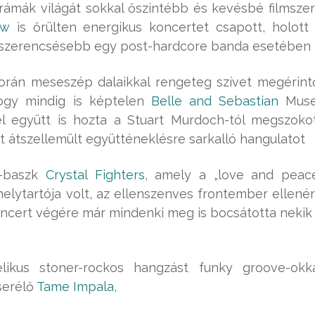
drámák világát sokkal őszintébb és kevésbé filmsze
ew
is őrülten energikus koncertet csapott, holott
gszerencsésebb egy post-hardcore banda esetében
rán meseszép dalaikkal rengeteg szívet megérint
ogy mindig is képtelen
Belle and Sebastian
Muse
el együtt is hozta a Stuart Murdoch-tól megszoko
 átszellemült együtténeklésre sarkalló hangulatot
l-baszk
Crystal Fighters
, amely a „love and peac
-helytartója volt, az ellenszenves frontember ellené
oncert végére már mindenki meg is bocsátotta nekik
ikus stoner-rockos hangzást funky groove-okk
cserélő
Tame Impala
,