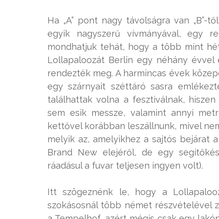
Ha „A” pont nagy távolságra van „B”-tő
egyik nagyszerű vívmányával, egy re
mondhatjuk tehát, hogy a több mint hét
Lollapaloozát Berlin egy néhány évvel
rendezték meg. A harmincas évek közepén
egy szárnyait széttáró sasra emlékezt
találhattak volna a fesztiválnak, hisz
sem esik messze, valamint annyi metr
kettővel korábban leszállnunk, mivel ne
melyik az, amelyikhez a sajtós bejárat 
Brand New elejéről, de egy segítőké
ráadásul a fuvar teljesen ingyen volt).
Itt szögeznénk le, hogy a Lollapalo
szokásosnál több német részvételével za
a Tempelhof, azért mégis csak egy lakó