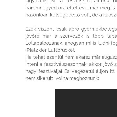
kígyóztak. Mi a tésztáshoz álltunk 
háromnegyed óra elteltével már meg is k
hasonlóan kétségbeejtő volt, de a káoszt
Ezek viszont csak apró gyermekbetegsé
jövőre már a szervezők is több tapas
Lollapaloozának, ahogyan mi is tudni fo
(Platz der Luftbrücke).
Ha tehát ezentúl nem akarsz már augus
inteni a fesztiválszezonnak, akkor jövő
nagy fesztiválja! És végezetül álljon i
nem sikerült volna meghoznunk: