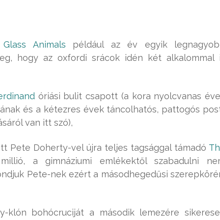
ó
Glass Animals
például az év egyik legnagyo
eg, hogy az oxfordi srácok idén két alkalommal 
)
erdinand
óriási bulit csapott (a kora nyolcvanas év
kjának és a kétezres évek táncolhatós, pattogós pos
ról van itt szó),
tt Pete Doherty-vel újra teljes tagsággal támadó
Th
llió, a gimnáziumi emlékektől szabadulni n
ndjuk Pete-nek ezért a másodhegedűsi szerepköré
y-klón bohócruciját a második lemezére sikeres