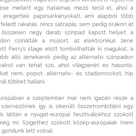
tése mellett egy hatalmas mező terül el, ahol a
ai eregettek papírsárkányokat), ami alapból több
nfeledt rakatás, nincs sátrazás, sem pedig órákon át
n összesen négy darab színpad kapott helyet: a
on csinálták a műsort, az elektronikus zene
zett Perry’s stage előtt tombolhatták ki magukat, a
abb álló zenekarok pedig az alternatív színpadon
álról van tehát szó, ahol világzenét és hasonló,
okat nem, popot, alternatív- és stadionrockot, hip
ál többet hallani.
 Európában a szeptember már nem igazán része a
 szervezőinek így is sikerült összetrombitálni egy
k láttán a nyugat-európai fesztiválokhoz szokott
 még mi, Szigethez szokott közép-európaiak (nem
 gondunk lett volna):