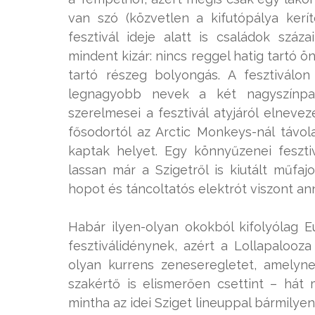
van szó (közvetlen a kifutópálya kerí
fesztivál ideje alatt is családok száz
mindent kizár: nincs reggel hatig tartó ö
tartó részeg bolyongás. A fesztiválo
legnagyobb nevek a két nagyszínpad
szerelmesei a fesztivál atyjáról elneve
fősodortól az Arctic Monkeys-nál távol
kaptak helyet. Egy könnyűzenei fesztiv
lassan már a Szigetről is kiutált műfaj
hopot és táncoltatós elektrót viszont ann
Habár ilyen-olyan okokból kifolyólag
fesztiválidénynek, azért a Lollapalooza
olyan kurrens zeneseregletet, amelyne
szakértő is elismerően csettint – hát
mintha az idei Sziget lineuppal bármilyen