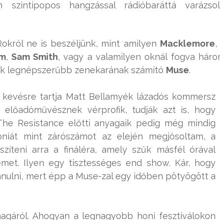
n szintipopos hangzással rádióbaráttá varázso
król ne is beszéljünk, mint amilyen
Macklemore
,
im
,
Sam Smith
, vagy a valamilyen oknál fogva hár
yik legnépszerűbb zenekarának számító
Muse
.
g kevésre tartja Matt Bellamyék lázadós kommersz
gy előadóművésznek vérprofik, tudják azt is, hogy
a The Resistance előtti anyagaik pedig még mindig
doniát mint zárószámot az elején megjósoltam, a
zíteni arra a fináléra, amely szűk másfél órával
met. Ilyen egy tisztességes end show. Kár, hogy
tanulni, mert épp a Muse-zal egy időben pötyögött a
magáról. Ahogyan a legnagyobb honi fesztiválokon