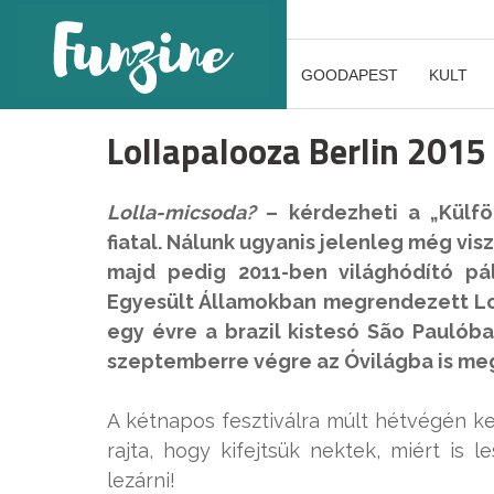
GOODAPEST
KULT
Lollapalooza Berlin 201
Lolla-micsoda?
– kérdezheti a „Külfö
fiatal. Nálunk ugyanis jelenleg még vi
majd pedig 2011-ben világhódító pál
Egyesült Államokban megrendezett Lol
egy évre a brazil kistesó São Paulób
szeptemberre végre az Óvilágba is meg
A kétnapos fesztiválra múlt hétvégén ke
rajta, hogy kifejtsük nektek, miért is 
lezárni!