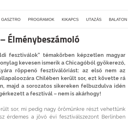
GASZTRO
PROGRAMOK
KIKAPCS
UTAZÁS
BALATON
5 – Élménybeszámoló
ldi fesztiválok” témakörben képzetlen magyar
szonylag kevesen ismerik a Chicagóból gyökerező,
yára röppenő fesztiválóriást: az első nem az
lapaloozára Chilében került sor, ezt követte rá
an, majd a sorozatos sikereken felbuzdulva idén
érkezett a fesztivál – nem is akárhogy!
rült sor, mi pedig nagy örömünkre részt vehettünk
lesz érdemes a jövő évi fesztiválszezont Berlinben