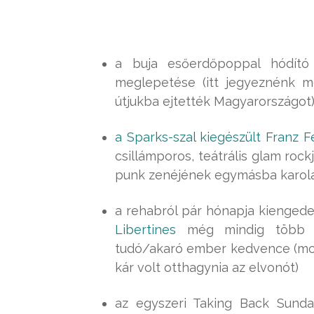
a buja esőerdőpoppal hódít
meglepetése (itt jegyeznénk m
útjukba ejtették Magyarországot
a Sparks-szal kiegészült Franz F
csillámporos, teátrális glam roc
punk zenéjének egymásba karolásá
a rehabról pár hónapja kiengede
Libertines
még mindig több mi
tudó/akaró ember kedvence (mo
kár volt otthagynia az elvonót)
az egyszeri Taking Back Sunda