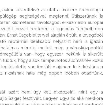
l, akkor kézenfekvő az utat a modern technológia
pülőgép segítségével megtenni. Stílszerűnek is
ezer kilométeres távolságból érkező első európai
 ezelőtt bezárt repterén, a legendás Tempelhofon
, Ernst Sagebiel tervei alapján épült, a levegőből
ető reptérnél ideálisabb helyszínt nem is igazán
en hatalmas méretei mellett még a városközponttól
ómegállója van, hogy egyszer nekünk is sikerült
m tudtuk, hogy a sok tempelhofos állomásnév közül
a legközelebb van (emiatt majdnem le is késtünk a
sz riksásnak hála még éppen időben odaértünk,
ozát azért nem úgy kell elképzelni, mint egy a
jló Sziget fesztivált. Legyen ugyanis akármekkora
negyedekkel majdnem teljesen körbevett reptérről