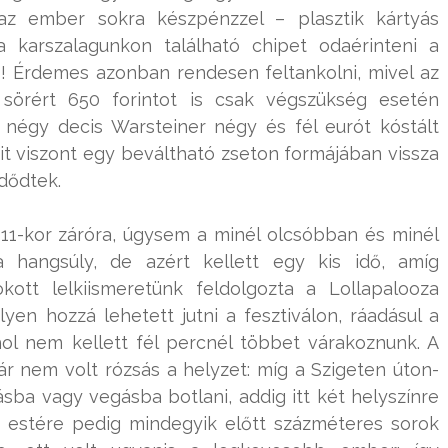
z ember sokra készpénzzel – plasztik kártyás
a karszalagunkon található chipet odaérinteni a
ó! Érdemes azonban rendesen feltankolni, mivel az
sörért 650 forintot is csak végszükség esetén
négy decis Warsteiner négy és fél eurót kóstált
t viszont egy beváltható zseton formájában vissza
dődtek.
 11-kor záróra, úgysem a minél olcsóbban és minél
hangsúly, de azért kellett egy kis idő, amíg
ott lelkiismeretünk feldolgozta a Lollapalooza
lyen hozzá lehetett jutni a fesztiválon, ráadásul a
ehol nem kellett fél percnél többet várakoznunk. A
r nem volt rózsás a helyzet: míg a Szigeten úton-
sba vagy vegásba botlani, addig itt két helyszínre
a, estére pedig mindegyik előtt százméteres sorok