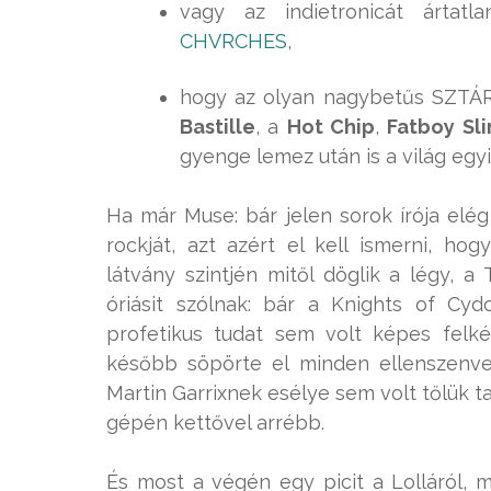
vagy az indietronicát ártatla
CHVRCHES
,
hogy az olyan nagybetűs SZTÁRo
Bastille
, a
Hot Chip
,
Fatboy Sl
gyenge lemez után is a világ eg
Ha már Muse: bár jelen sorok írója elé
rockját, azt azért el kell ismerni, ho
látvány szintjén mitől döglik a légy, 
óriásit szólnak: bár a Knights of Cy
profetikus tudat sem volt képes felkés
később söpörte el minden ellenszenve
Martin Garrixnek esélye sem volt tőlük 
gépén kettővel arrébb.
És most a végén egy picit a Lolláról, 