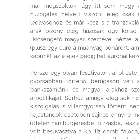
már megszoktuk, úgy itt sem megy a
húzogatás helyett viszont elég csak 
leolvasóhoz, és már kész is a tranzakci
árak bizony elég húzósak egy korsó 
kicsengető magyar szemével nézve: a 
(plusz egy euró a műanyag pohárért, ami
kapunk), az ételek pedig hét eurónál kez
Persze egy olyan fesztiválon, ahol este
gyorsabban történő berúgáson van a 
bankszámlánk és magyar árakhoz szok
árpolitikáját. Sörhöz amúgy elég sok he
kiszolgálás is villámgyorsan történt, s
kajastandok esetében sajnos ennyire má
útfélen hamburgeresbe, pizzásba, tésztá
volt besuvasztva a kb. tíz darab falod