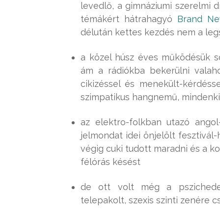
levedlő, a gimnáziumi szerelmi 
témákért hátrahagyó
Brand N
délután kettes kezdés nem a le
a közel húsz éves működésük so
ám a rádiókba bekerülni valah
cikizéssel és menekült-kérdéss
szimpatikus hangnemű, mindenkit
az elektro-folkban utazó ango
jelmondat idei önjelölt fesztivál
végig cuki tudott maradni és a k
félórás késést
de ott volt még a pszichedel
telepakolt, szexis szinti zenére 