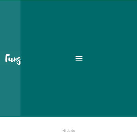
Litvánia rejtett kincse