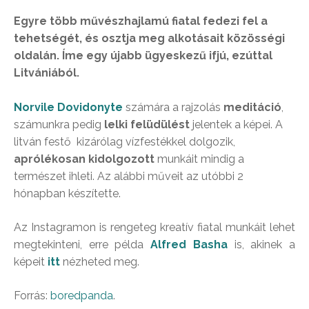
Egyre több művészhajlamú fiatal fedezi fel a
tehetségét, és osztja meg alkotásait közösségi
oldalán. Íme egy újabb ügyeskezű ifjú, ezúttal
Litvániából.
Norvile Dovidonyte
számára a rajzolás
meditáció
,
számunkra pedig
lelki felüdülést
jelentek a képei. A
litván festő kizárólag vízfestékkel dolgozik,
aprólékosan kidolgozott
munkáit mindig a
természet ihleti. Az alábbi műveit az utóbbi 2
hónapban készítette.
Az Instagramon is rengeteg kreatív fiatal munkáit lehet
megtekinteni, erre példa
Alfred Basha
is, akinek a
képeit
itt
nézheted meg.
Forrás:
boredpanda
.