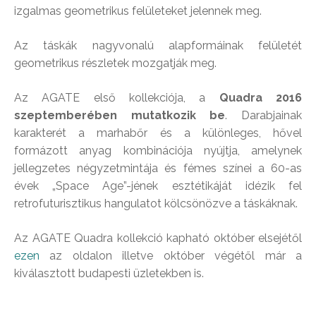
izgalmas geometrikus felületeket jelennek meg.
Az táskák nagyvonalú alapformáinak felületét
geometrikus részletek mozgatják meg.
Az AGATE első kollekciója, a
Quadra 2016
szeptemberében mutatkozik be
. Darabjainak
karakterét a marhabőr és a különleges, hővel
formázott anyag kombinációja nyújtja, amelynek
jellegzetes négyzetmintája és fémes színei a 60-as
évek „Space Age”-jének esztétikáját idézik fel
retrofuturisztikus hangulatot kölcsönözve a táskáknak.
Az AGATE Quadra kollekció kapható október elsejétől
ezen
az oldalon illetve október végétől már a
kiválasztott budapesti üzletekben is.