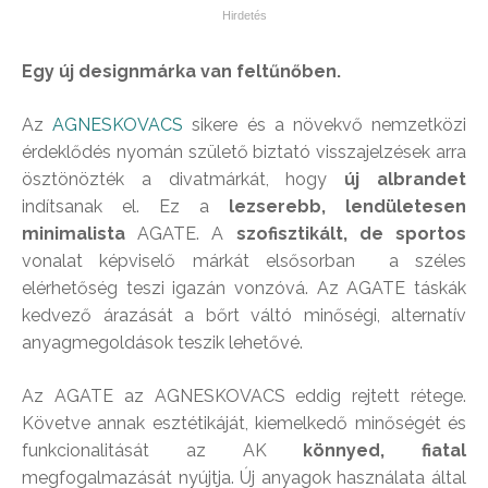
Egy új designmárka van feltűnőben.
Az
AGNESKOVACS
sikere és a növekvő nemzetközi
érdeklődés nyomán születő biztató visszajelzések arra
ösztönözték a divatmárkát, hogy
új albrandet
indítsanak el. Ez a
lezserebb, lendületesen
minimalista
AGATE. A
szofisztikált, de sportos
vonalat képviselő márkát elsősorban a széles
elérhetőség teszi igazán vonzóvá. Az AGATE táskák
kedvező árazását a bőrt váltó minőségi, alternatív
anyagmegoldások teszik lehetővé.
Az AGATE az AGNESKOVACS eddig rejtett rétege.
Követve annak esztétikáját, kiemelkedő minőségét és
funkcionalitását az AK
könnyed, fiatal
megfogalmazását nyújtja. Új anyagok használata által