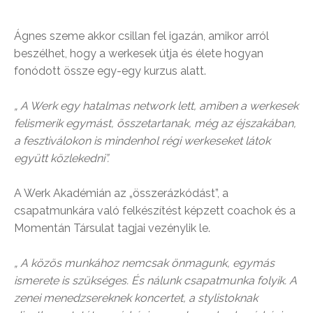
Ágnes szeme akkor csillan fel igazán, amikor arról
beszélhet, hogy a werkesek útja és élete hogyan
fonódott össze egy-egy kurzus alatt.
„ A Werk egy hatalmas network lett, amiben a werkesek
felismerik egymást, összetartanak, még az éjszakában,
a fesztiválokon is mindenhol régi werkeseket látok
együtt közlekedni”.
A Werk Akadémián az „összerázkódást”, a
csapatmunkára való felkészítést képzett coachok és a
Momentán Társulat tagjai vezénylik le.
„ A közös munkához nemcsak önmagunk, egymás
ismerete is szükséges. És nálunk csapatmunka folyik. A
zenei menedzsereknek koncertet, a stylistoknak