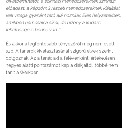
divatbemutatót, a színházi menedzsereknek színházi
előadást, a képzőművészeti menedzsereknek kiállítást
kell vizsga gyanánt tető alá hozniuk. Éles helyzetekben,
amikben nemcsak a siker, de bizony a kudarc
lehetősége is benne van. ”
És akkor a legfontosabb tényezőről még nem esett
szó. A tanárok kiválasztásánál szigorú elvek szerint
dolgoznak. Az a tanár, aki a félévenkénti értékelésen
négyes alatti pontszámot kap a diákjaitól, többé nem
tanít a Werkben.