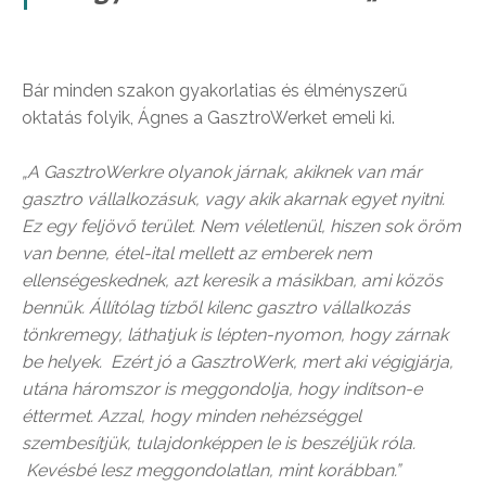
Bár minden szakon gyakorlatias és élményszerű
oktatás folyik, Ágnes a GasztroWerket emeli ki.
„A GasztroWerkre olyanok járnak, akiknek van már
gasztro vállalkozásuk, vagy akik akarnak egyet nyitni.
Ez egy feljövő terület. Nem véletlenül, hiszen sok öröm
van benne, étel-ital mellett az emberek nem
ellenségeskednek, azt keresik a másikban, ami közös
bennük. Állítólag tízből kilenc gasztro vállalkozás
tönkremegy, láthatjuk is lépten-nyomon, hogy zárnak
be helyek. Ezért jó a GasztroWerk, mert aki végigjárja,
utána háromszor is meggondolja, hogy indítson-e
éttermet. Azzal, hogy minden nehézséggel
szembesítjük, tulajdonképpen le is beszéljük róla.
Kevésbé lesz meggondolatlan, mint korábban.”