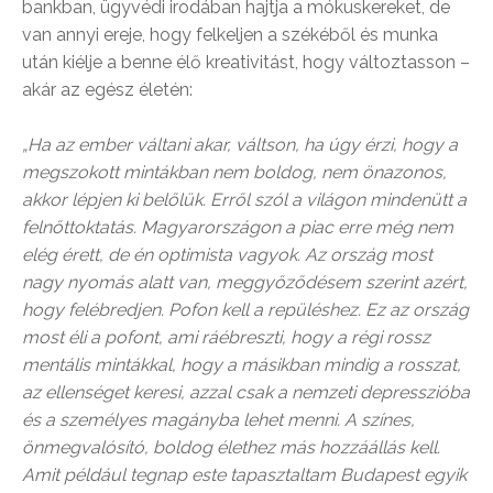
bankban, ügyvédi irodában hajtja a mókuskereket, de
van annyi ereje, hogy felkeljen a székéből és munka
után kiélje a benne élő kreativitást, hogy változtasson –
akár az egész életén:
„Ha az ember váltani akar, váltson, ha úgy érzi, hogy a
megszokott mintákban nem boldog, nem önazonos,
akkor lépjen ki belőlük. Erről szól a világon mindenütt a
felnőttoktatás. Magyarországon a piac erre még nem
elég érett, de én optimista vagyok. Az ország most
nagy nyomás alatt van, meggyőződésem szerint azért,
hogy felébredjen. Pofon kell a repüléshez. Ez az ország
most éli a pofont, ami ráébreszti, hogy a régi rossz
mentális mintákkal, hogy a másikban mindig a rosszat,
az ellenséget keresi, azzal csak a nemzeti depresszióba
és a személyes magányba lehet menni. A színes,
önmegvalósító, boldog élethez más hozzáállás kell.
Amit például tegnap este tapasztaltam Budapest egyik