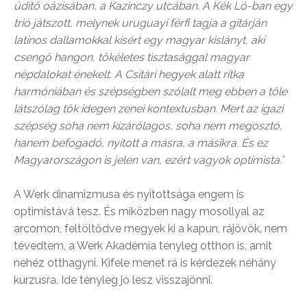
üdítő oázisában, a Kazinczy utcában. A Kék Ló-ban egy
trió játszott, melynek uruguayi férfi tagja a gitárján
latinos dallamokkal kísért egy magyar kislányt, aki
csengő hangon, tökéletes tisztasággal magyar
népdalokat énekelt. A Csitári hegyek alatt ritka
harmóniában és szépségben szólalt meg ebben a tőle
látszólag tök idegen zenei kontextusban. Mert az igazi
szépség soha nem kizárólagos, soha nem megosztó,
hanem befogadó, nyitott a másra, a másikra. És ez
Magyarországon is jelen van, ezért vagyok optimista.”
A Werk dinamizmusa és nyitottsága engem is
optimistává tesz. És miközben nagy mosollyal az
arcomon, feltöltődve megyek ki a kapun, rájövök, nem
tévedtem, a Werk Akadémia tényleg otthon is, amit
nehéz otthagyni. Kifele menet rá is kérdezek néhány
kurzusra. Ide tényleg jó lesz visszajönni.