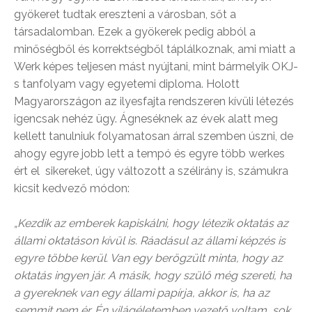
gyökeret tudtak ereszteni a városban, sőt a
társadalomban. Ezek a gyökerek pedig abból a
minőségből és korrektségből táplálkoznak, ami miatt a
Werk képes teljesen mást nyújtani, mint bármelyik OKJ-
s tanfolyam vagy egyetemi diploma. Holott
Magyarországon az ilyesfajta rendszeren kívüli létezés
igencsak nehéz ügy. Ágneséknek az évek alatt meg
kellett tanulniuk folyamatosan árral szemben úszni, de
ahogy egyre jobb lett a tempó és egyre több werkes
ért el sikereket, úgy változott a szélirány is, számukra
kicsit kedvező módon:
„Kezdik az emberek kapiskálni, hogy létezik oktatás az
állami oktatáson kívül is. Ráadásul az állami képzés is
egyre többe kerül. Van egy berögzült minta, hogy az
oktatás ingyen jár. A másik, hogy szülő még szereti, ha
a gyereknek van egy állami papírja, akkor is, ha az
semmit nem ér. Én világéletemben vezető voltam, sok