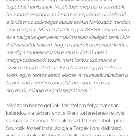
legjobbjai tanítsanak. Kezdetben még azt is szerettük,
ha a tanár országosan ismert és népszerű, de kiderült,
a tanításhoz szükséges alázat sokkal fontosabb minden
ismertségnél. Mára kialakult egy a Werket ismerő, érző
és a hallgatói igényeket maximálisan kielégítő tanári kör.
A filmesektől hallom, hogy a tanárok órarenden kívül is
mindig a rendelkezésükre állnak. Ezt ők belső
meggyőződésből teszik, mert fontos számukra a
szakmai tudás átadása. Ez a belső meggyőződés a
Werk egyik fontos éltető eleme. A munkatársainkban is
benne van a werkes öntudat, ami soha nem az
egyénről, mindig a közösségről szól. ”
Miközben beszélgetünk, tekintetem folyamatosan
kalandozik a térben, ahol a Werk történetének relikviái
vannak szétszórva. Médiakereszt televíziókból építve,
Szurcsik József installációja a Törpék kora kiállításról,
Barbie-babák a Barbie Kora kiállításról, tömérdek tárgy,