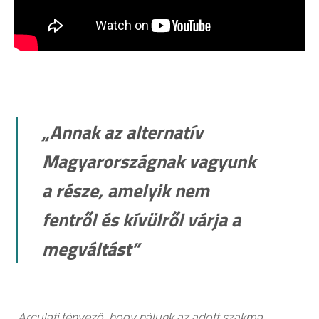
„Annak az alternatív
Magyarországnak vagyunk
a része, amelyik nem
fentről és kívülről várja a
megváltást”
„Arculati tényező, hogy nálunk az adott szakma