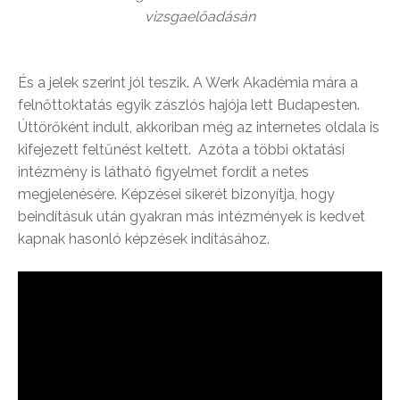
vizsgaelőadásán
És a jelek szerint jól teszik. A Werk Akadémia mára a
felnőttoktatás egyik zászlós hajója lett Budapesten.
Úttörőként indult, akkoriban még az internetes oldala is
kifejezett feltűnést keltett. Azóta a többi oktatási
intézmény is látható figyelmet fordít a netes
megjelenésére. Képzései sikerét bizonyítja, hogy
beindításuk után gyakran más intézmények is kedvet
kapnak hasonló képzések indításához.