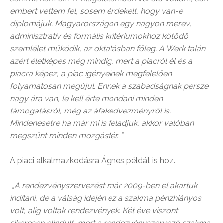
embert vettem fel, sosem érdekelt, hogy van-e
diplomájuk. Magyarországon egy nagyon merev,
adminisztratív és formális kritériumokhoz kötődő
szemlélet működik, az oktatásban főleg. A Werk talán
azért életképes még mindig, mert a piacról él és a
piacra képez, a piac igényeinek megfelelően
folyamatosan megújul. Ennek a szabadságnak persze
nagy ára van, le kell érte mondani minden
támogatásról, még az áfakedvezményről is.
Mindenesetre ha már mi is feladjuk, akkor valóban
megszűnt minden mozgástér. ”
A piaci alkalmazkodásra Ágnes példát is hoz.
„A rendezvényszervezést már 2009-ben el akartuk
indítani, de a válság idején ez a szakma pénzhiányos
volt, alig voltak rendezvények. Két éve viszont
sikeresen elindult, mert a rendezvényszervező szakma