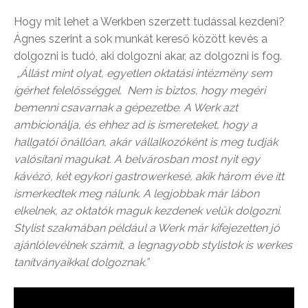
Hogy mit lehet a Werkben szerzett tudással kezdeni?
Ágnes szerint a sok munkát kereső között kevés a
dolgozni is tudó, aki dolgozni akar, az dolgozni is fog.
„Állást mint olyat, egyetlen oktatási intézmény sem
ígérhet felelősséggel. Nem is biztos, hogy megéri
bemenni csavarnak a gépezetbe. A Werk azt
ambicionálja, és ehhez ad is ismereteket, hogy a
hallgatói önállóan, akár vállalkozóként is meg tudják
valósítani magukat. A belvárosban most nyit egy
kávézó, két egykori gastrowerkesé, akik három éve itt
ismerkedtek meg nálunk. A legjobbak már lábon
elkelnek, az oktatók maguk kezdenek velük dolgozni.
Stylist szakmában például a Werk már kifejezetten jó
ajánlólevélnek számít, a legnagyobb stylistok is werkes
tanítványaikkal dolgoznak.”