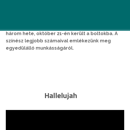
82 évesen hunyt el
Leonard Cohen
, kanadai
énekes, dalszövegíró. Legutóbbi lemeze alig
három hete, október 21-én került a boltokba. A
színész legjobb számaival emlékezünk meg
egyedülálló munkásságáról.
Hallelujah