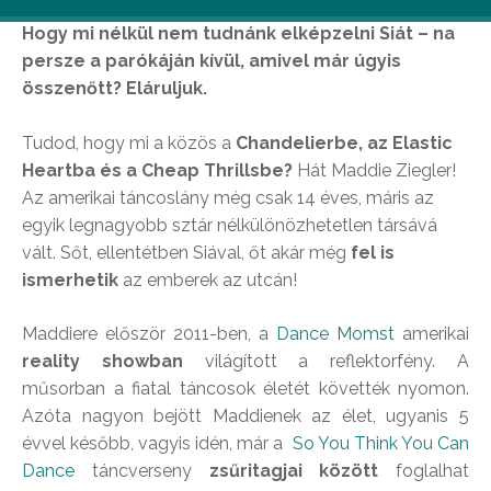
Hogy mi nélkül nem tudnánk elképzelni Siát – na
persze a parókáján kívül, amivel már úgyis
összenőtt? Eláruljuk.
Tudod, hogy mi a közös a
Chandelierbe, az Elastic
Heartba és a Cheap Thrillsbe?
Hát Maddie Ziegler!
Az amerikai táncoslány még csak 14 éves, máris az
egyik legnagyobb sztár nélkülönözhetetlen társává
vált. Sőt, ellentétben Siával, őt akár még
fel is
ismerhetik
az emberek az utcán!
Maddiere először 2011-ben, a
Dance Momst
amerikai
reality showban
világított a reflektorfény. A
műsorban a fiatal táncosok életét követték nyomon.
Azóta nagyon bejött Maddienek az élet, ugyanis 5
évvel később, vagyis idén, már a
So You Think You Can
Dance
táncverseny
zsűritagjai között
foglalhat