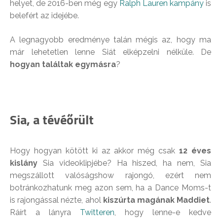
helyet, de 2016-ben még egy
Ralph Lauren kampány
is
belefért az idejébe.
A legnagyobb eredménye talán mégis az, hogy ma
már lehetetlen lenne Siát elképzelni nélküle. De
hogyan találtak egymásra
?
Sia, a tévéőrült
Hogy hogyan kötött ki az akkor még csak
12 éves
kislány
Sia videoklipjébe? Ha hiszed, ha nem, Sia
megszállott valóságshow rajongó, ezért nem
botránkozhatunk meg azon sem, ha a Dance Moms-t
is rajongással nézte, ahol
kiszúrta magának Maddiet
.
Ráírt a lányra
Twitteren
, hogy lenne-e kedve