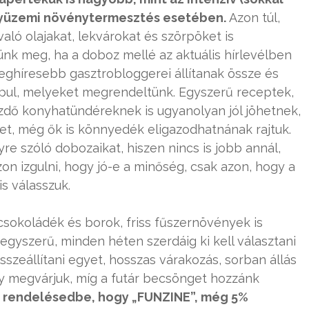
gyüzemi növénytermesztés esetében.
Azon túl,
aló olajakat, lekvárokat és szörpöket is
jünk meg, ha a doboz mellé az aktuális hírlevélben
eghíresebb gasztrobloggerei állítanak össze és
apul, melyeket megrendeltünk. Egyszerű receptek,
zdő konyhatündéreknek is ugyanolyan jól jöhetnek,
üket, még ők is könnyedék eligazodhatnának rajtuk.
yre szóló dobozaikat, hiszen nincs is jobb annál,
zon izgulni, hogy jó-e a minőség, csak azon, hogy a
s válasszuk.
csokoládék és borok, friss fűszernövények is
egyszerű, minden héten szerdáig ki kell választani
sszeállítani egyet, hosszas várakozás, sorban állás
gy megvárjuk, míg a futár becsönget hozzánk
a rendelésedbe, hogy „FUNZINE”, még 5%