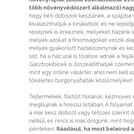
több növényvédőszert alkalmazó) na
hogy heti dobozok készülnek, a spájzba v
kiválaszthatjuk a kínálatból, és ne lepőd
receptek is érkeznek, melyeket hazánk l
melyek azokat a finomságokat veszik al
melyek gyakorlott háziasszonynak és ke
sőt, ha a ház urai is főzésre adnák a fej
Gasztrokíbicek is összeállíthatják személ
mint egy online vásártér, ahol nem kell a
tökéletes burgonyafajták közül melyiket i
Tejtermékek, füstölt húsáruk, kézműves 
megbújnak a hosszú listában. A folyamat 
a már kész dobozt vagy tetszés szerint ö
nélkül, és nincs is más dolgunk, mint ho
pénteken.
Ráadásul, ha most beleírod 