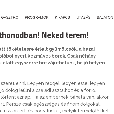
GASZTRO
PROGRAMOK
KIKAPCS
UTAZÁS
BALATON
tthonodban! Neked terem!
ett tökéletesre érlelt gyümölcsök, a hazai
őlőből nyert kézműves borok. Csak néhány
 alatt egyszerre hozzájuthatunk, ha jó helyen
szeret enni. Legyen reggel, legyen este, legyen
 dolog leülni a családi asztalhoz és a forró,
i történt aznap. Ha az embernek bánata van, akkor
ért. Persze csak egészséges és finom dolgokat.
friss áruért, és hogy tudjuk, melyik termelőtől kell