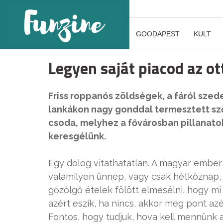
GOODAPEST
KULT
Legyen saját piacod az o
Friss roppanós zöldségek, a fáról szed
lankákon nagy gonddal termesztett sz
csoda, melyhez a fővárosban pillanatok
keresgélünk.
Egy dolog vitathatatlan. A magyar ember 
valamilyen ünnep, vagy csak hétköznap, jó
gőzölgő ételek fölött elmesélni, hogy m
azért eszik, ha nincs, akkor meg pont az
Fontos, hogy tudjuk, hova kell mennünk a 