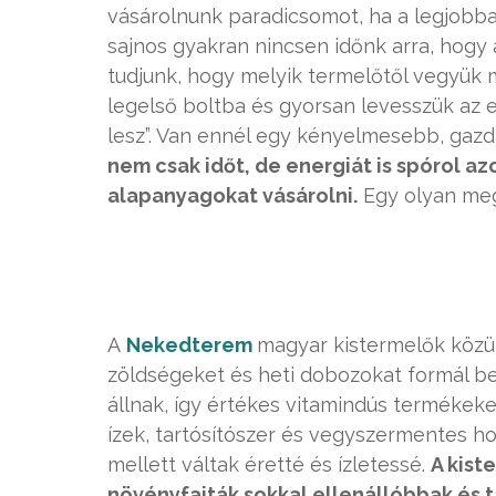
vásárolnunk paradicsomot, ha a legjobba
sajnos gyakran nincsen időnk arra, hogy 
tudjunk, hogy melyik termelőtől vegyük
legelső boltba és gyorsan levesszük az e
lesz”. Van ennél egy kényelmesebb, gaz
nem csak időt, de energiát is spórol az
alapanyagokat vásárolni.
Egy olyan meg
A
Nekedterem
magyar kistermelők közü
zöldségeket és heti dobozokat formál be
állnak, így értékes vitamindús termékeke
ízek, tartósítószer és vegyszermentes h
mellett váltak éretté és ízletessé.
A kist
növényfajták sokkal ellenállóbbak és t