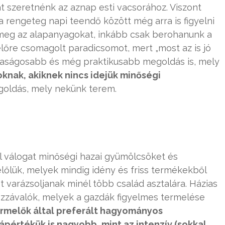
t szeretnénk az aznap esti vacsorához. Viszont
a rengeteg napi teendő között még arra is figyelni
 meg az alapanyagokat, inkább csak berohanunk a
lőre csomagolt paradicsomot, mert „most az is jó
daságosabb és még praktikusabb megoldás is, mely
oknak, akiknek nincs idejük minőségi
oldás, mely nekünk terem.
l válogat minőségi hazai gyümölcsöket és
lőlük, melyek mindig idény és friss termékekből
t varázsoljanak minél több család asztalára. Házias
ozzávalók, melyek a gazdák figyelmes termelése
ermelők által preferált hagyo
mányos
ápértékük is nagyobb, mint az intenzív (sokkal