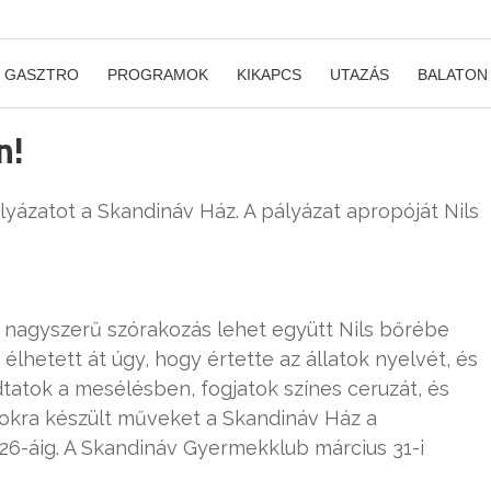
GASZTRO
PROGRAMOK
KIKAPCS
UTAZÁS
BALATON
n!
yázatot a Skandináv Ház. A pályázat apropóját Nils
 nagyszerű szórakozás lehet együtt Nils bőrébe
élhetett át úgy, hogy értette az állatok nyelvét, és
dtatok a mesélésben, fogjatok színes ceruzát, és
apokra készült műveket a Skandináv Ház a
 26-áig. A Skandináv Gyermekklub március 31-i