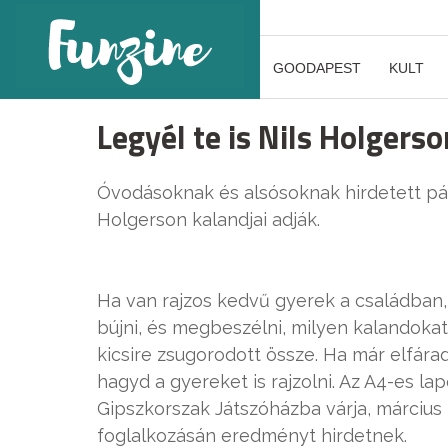
GOODAPEST
KULT
Legyél te is Nils Holgerso
Óvodásoknak és alsósoknak hirdetett pál
Holgerson kalandjai adják.
Ha van rajzos kedvű gyerek a családban,
bújni, és megbeszélni, milyen kalandokat 
kicsire zsugorodott össze. Ha már elfára
hagyd a gyereket is rajzolni. Az A4-es l
Gipszkorszak Játszóházba várja, március
foglalkozásán eredményt hirdetnek.