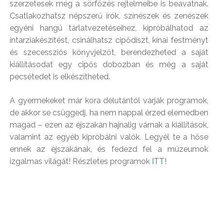
szerzetesek még a sörfőzés rejtelmeibe is beavatnak.
Csatlakozhatsz népszerű írók, színészek és zenészek
egyéni hangú tárlatvezetéseihez, kipróbálhatod az
intarziakészítést, csinálhatsz cipődíszt, kínai festményt
és szecessziós könyvjelzőt, berendezheted a saját
kiállításodat egy cipős dobozban és még a saját
pecsétedet is elkészítheted.
A gyermekeket már kora délutántól várják programok,
de akkor se csüggedj, ha nem nappal érzed elemedben
magad – ezen az éjszakán hajnalig várnak a kiállítások,
valamint az egyéb kipróbálni valók. Legyél te a hőse
ennek az éjszakának, és fedezd fel a múzeumok
izgalmas világát! Részletes programok
ITT
!