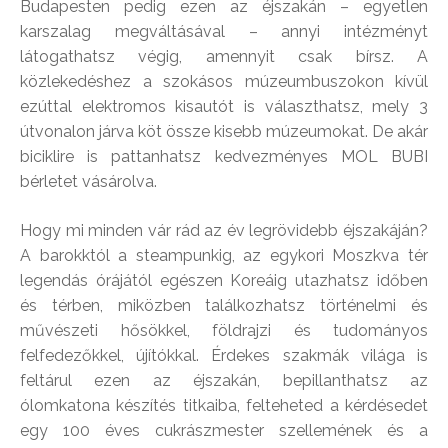
Budapesten pedig ezen az éjszakán – egyetlen
karszalag megváltásával – annyi intézményt
látogathatsz végig, amennyit csak bírsz. A
közlekedéshez a szokásos múzeumbuszokon kívül
ezúttal elektromos kisautót is választhatsz, mely 3
útvonalon járva köt össze kisebb múzeumokat. De akár
biciklire is pattanhatsz kedvezményes MOL BUBI
bérletet vásárolva.
Hogy mi minden vár rád az év legrövidebb éjszakáján?
A barokktól a steampunkig, az egykori Moszkva tér
legendás órájától egészen Koreáig utazhatsz időben
és térben, miközben találkozhatsz történelmi és
művészeti hősökkel, földrajzi és tudományos
felfedezőkkel, újítókkal. Érdekes szakmák világa is
feltárul ezen az éjszakán, bepillanthatsz az
ólomkatona készítés titkaiba, felteheted a kérdésedet
egy 100 éves cukrászmester szellemének és a