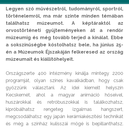
Legyen szó művészetről, tudományról, sportról,
történelemről, ma már szinte minden témában
találhatsz múzeumot. A képtáraktól az
orvostörténeti gyűjteményeken át a rendőr
múzeumig és még tovább terjed a kínálat. Ebbe
a sokszínűségbe kóstolhatsz bele, ha június 25-
én a Múzeumok Éjszakáján felkeresed az ország
múzeumait és kiállítóhelyeit.
Országszerte 400 intézmény kínálja mintegy 2200
programját, olyan színes kavalkádban, hogy csak
győzzünk választani. Az idei kiemelt helyszín
Kecskemét, ahol a magyar animáció hőseivel,
huszárokkal és retróbuszokkal is találkozhatsz,
kipróbálhatsz rengeteg izgalmas hangszert,
megcsodálhatsz egy japán kerámiakészítési technikát
és még a színház kulisszái mögé is bepillanthatsz.