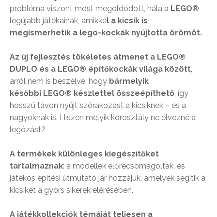
probléma viszont most megoldódott, hála a
LEGO®
legújabb játékainak, amikke
l a kicsik is
megismerhetik a lego-kockák nyújtotta örömöt.
Az új fejlesztés tökéletes átmenet a LEGO®
DUPLO és a LEGO® építőkockák világa között
,
arról nem is beszélve, hogy
bármelyik
későbbi LEGO® készlettel összeépíthető
, így
hosszú távon nyújt szórakozást a kicsiknek – és a
nagyoknak is. Hiszen melyik korosztály ne élvezné a
legózást?
A termékek különleges kiegészítőket
tartalmaznak
: a modellek előrecsomagoltak, és
játékos építési útmutató jár hozzájuk, amelyek segítik a
kicsiket a gyors sikerek elérésében.
A játékkollekciók témáját teljesen a