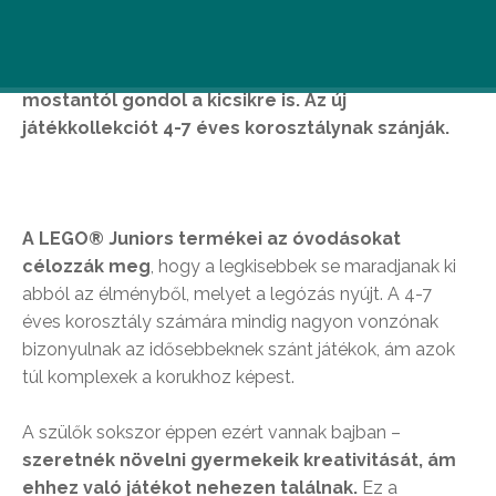
Új korosztályt céloz meg a LEGO® – a cég
mostantól gondol a kicsikre is. Az új
játékkollekciót 4-7 éves korosztálynak szánják.
A LEGO® Juniors termékei az óvodásokat
célozzák meg
, hogy a legkisebbek se maradjanak ki
abból az élményből, melyet a legózás nyújt. A 4-7
éves korosztály számára mindig nagyon vonzónak
bizonyulnak az idősebbeknek szánt játékok, ám azok
túl komplexek a korukhoz képest.
A szülők sokszor éppen ezért vannak bajban –
szeretnék növelni gyermekeik kreativitását, ám
ehhez való játékot nehezen találnak.
Ez a