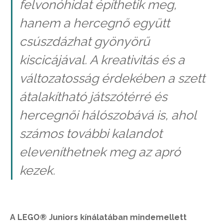
felvonóhidat építhetik meg,
hanem a hercegnő együtt
csúszdázhat gyönyörű
kiscicájával. A kreativitás és a
változatosság érdekében a szett
átalakítható játszótérré és
hercegnői hálószobává is, ahol
számos további kalandot
eleveníthetnek meg az apró
kezek.
A LEGO® Juniors kínálatában mindemellett