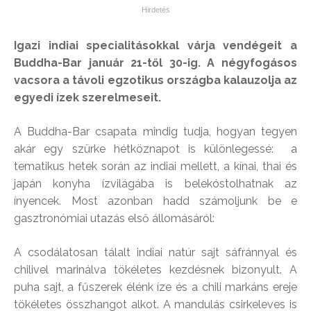
Igazi indiai specialitásokkal várja vendégeit a
Buddha-Bar január 21-től 30-ig. A négyfogásos
vacsora a távoli egzotikus országba kalauzolja az
egyedi ízek szerelmeseit.
A Buddha-Bar csapata mindig tudja, hogyan tegyen
akár egy szürke hétköznapot is különlegessé: a
tematikus hetek során az indiai mellett, a kínai, thai és
japán konyha ízvilágába is belekóstolhatnak az
ínyencek. Most azonban hadd számoljunk be e
gasztronómiai utazás első állomásáról:
A csodálatosan tálalt indiai natúr sajt sáfránnyal és
chilivel marinálva tökéletes kezdésnek bizonyult. A
puha sajt, a fűszerek élénk íze és a chili markáns ereje
tökéletes összhangot alkot. A mandulás csirkeleves is