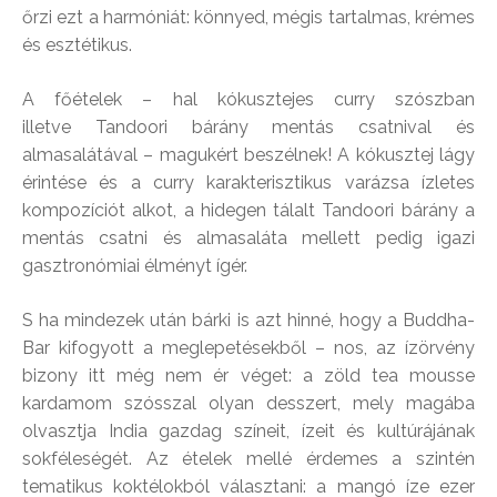
őrzi ezt a harmóniát: könnyed, mégis tartalmas, krémes
és esztétikus.
A főételek – hal kókusztejes curry szószban
illetve Tandoori bárány mentás csatnival és
almasalátával – magukért beszélnek! A kókusztej lágy
érintése és a curry karakterisztikus varázsa ízletes
kompozíciót alkot, a hidegen tálalt Tandoori bárány a
mentás csatni és almasaláta mellett pedig igazi
gasztronómiai élményt ígér.
S ha mindezek után bárki is azt hinné, hogy a Buddha-
Bar kifogyott a meglepetésekből – nos, az ízörvény
bizony itt még nem ér véget: a zöld tea mousse
kardamom szósszal olyan desszert, mely magába
olvasztja India gazdag színeit, ízeit és kultúrájának
sokféleségét. Az ételek mellé érdemes a szintén
tematikus koktélokból választani: a mangó íze ezer