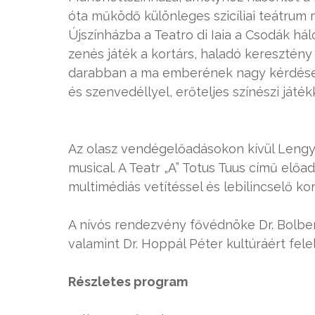
óta működő különleges szicíliai teátrum 
Újszínházba a Teatro di Iaia a Csodák há
zenés játék a kortárs, haladó keresztén
darabban a ma emberének nagy kérdései
és szenvedéllyel, erőteljes színészi játék
Az olasz vendégelőadásokon kívül Lengye
musical. A Teatr „A” Totus Tuus című előad
multimédiás vetítéssel és lebilincselő kor
A nívós rendezvény fővédnöke Dr. Bolberi
valamint Dr. Hoppál Péter kultúráért felel
Részletes program