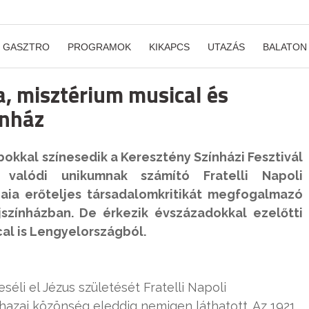
GASZTRO
PROGRAMOK
KIKAPCS
UTAZÁS
BALATON
a, misztérium musical és
ínház
kkal színesedik a Keresztény Színházi Fesztivál
valódi unikumnak számító Fratelli Napoli
 Iaia erőteljes társadalomkritikát megfogalmazó
színházban. De érkezik évszázadokkal ezelőtti
al is Lengyelországból.
éli el Jézus születését Fratelli Napoli
hazai közönség eleddig nemigen láthatott. Az 1921