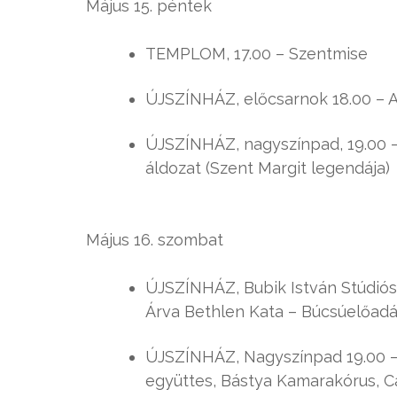
Május 15. péntek
TEMPLOM, 17.00 – Szentmise
ÚJSZÍNHÁZ, előcsarnok 18.00 – A
ÚJSZÍNHÁZ, nagyszínpad, 19.00 –
áldozat (Szent Margit legendája)
Május 16. szombat
ÚJSZÍNHÁZ, Bubik István Stúdiósz
Árva Bethlen Kata – Búcsúelőad
ÚJSZÍNHÁZ, Nagyszínpad 19.00 –
együttes, Bástya Kamarakórus, Cap