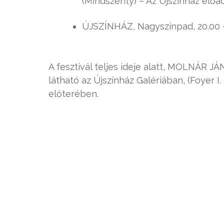
(Mindszenty) – Az Újszínház előa
ÚJSZÍNHÁZ, Nagyszínpad, 20.00 –
A fesztivál teljes ideje alatt, MOLNÁ
látható az Újszínház Galériában, (Foyer I
előterében.