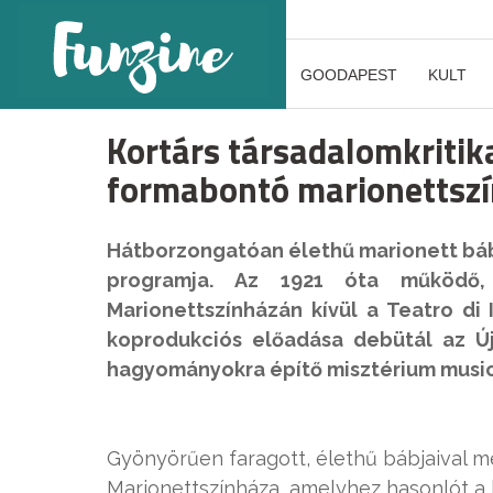
GOODAPEST
KULT
Kortárs társadalomkritik
formabontó marionettsz
Hátborzongatóan élethű marionett bábo
programja. Az 1921 óta működő, 
Marionettszínházán kívül a Teatro di
koprodukciós előadása debütál az Új
hagyományokra építő misztérium music
Gyönyörűen faragott, élethű bábjaival mes
Marionettszínháza, amelyhez hasonlót a 