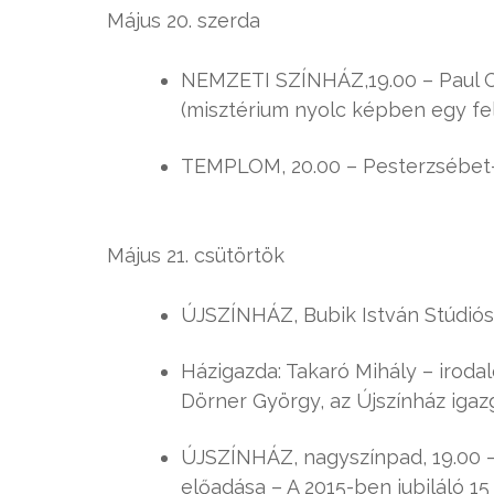
Május 20. szerda
NEMZETI SZÍNHÁZ,19.00 – Paul C
(misztérium nyolc képben egy f
TEMPLOM, 20.00 – Pesterzsébet-
Május 21. csütörtök
ÚJSZÍNHÁZ, Bubik István Stúdiós
Házigazda: Takaró Mihály – iroda
Dörner György, az Újszínház igaz
ÚJSZÍNHÁZ, nagyszínpad, 19.00 –
előadása – A 2015-ben jubiláló 