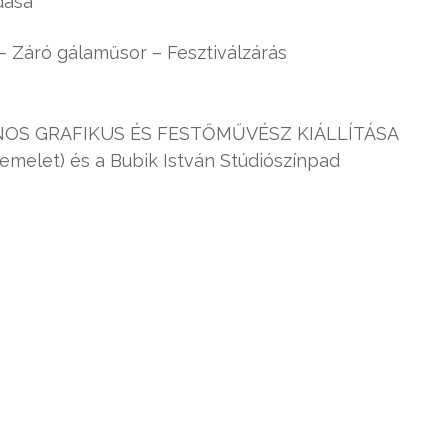
dása
 Záró gálaműsor – Fesztiválzárás
R JÁNOS GRAFIKUS ÉS FESTŐMŰVÉSZ KIÁLLÍTÁSA
. emelet) és a Bubik István Stúdiószínpad