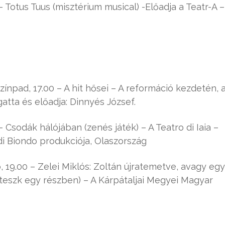
Totus Tuus (misztérium musical) -Előadja a Teatr-A –
ínpad, 17.00 – A hit hősei – A reformáció kezdetén, 
gatta és előadja: Dinnyés József.
Csodák hálójában (zenés játék) – A Teatro di Iaia –
di Biondo produkciója, Olaszország
19.00 – Zelei Miklós: Zoltán újratemetve, avagy egy
roteszk egy részben) – A Kárpátaljai Megyei Magyar