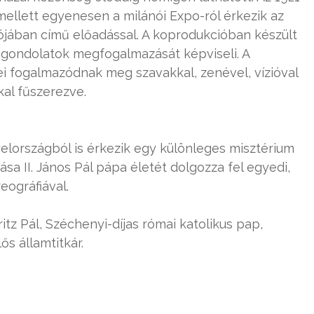
mellett egyenesen a milánói Expo-ról érkezik az
lójában című előadással. A koprodukcióban készült
y gondolatok megfogalmazását képviseli. A
 fogalmazódnak meg szavakkal, zenével, vízióval
kal fűszerezve.
lországból is érkezik egy különleges misztérium
ása II. János Pál pápa életét dolgozza fel egyedi,
eográfiával.
tz Pál, Széchenyi-díjas római katolikus pap,
ős államtitkár.