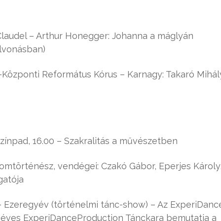
laudel – Arthur Honegger: Johanna a máglyán
elvonásban)
Központi Református Kórus – Karnagy: Takaró Mihál
zínpad, 16.00 – Szakralitás a művészetben
lomtörténész, vendégei: Czakó Gábor, Eperjes Károly
gatója
 Ezeregyév (történelmi tánc-show) – Az ExperiDanc
15 éves ExperiDanceProduction Tánckara bemutatja a