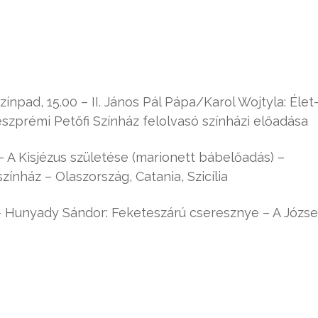
npad, 15.00 – II. János Pál Pápa/Karol Wojtyla: Élet
eszprémi Petőfi Színház felolvasó színházi előadása
 A Kisjézus születése (marionett bábelőadás) –
színház – Olaszország, Catania, Szicília
 Hunyady Sándor: Feketeszárú cseresznye – A Józse