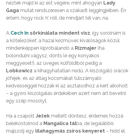
néztek majd ki az est végére, mint ahogyan
Lady
Gaga
mutat rendszeresen a szakadt leggingjeiben. Én
értem, hogy rock ’n’ roll, de mindjárt tél van, na.
A
Cech In
sörkínálata mindent visz
, így sorolnám is
a kötelezőket: a hazai kézműves kiválóságok közül
mindenképpen kipróbálandó a
Rizmajer
(ha
bolondulni vágysz, dönts le egy konyakos
meggyeset!), az üveges külföldiből pedig a
Lobkowicz
a kihagyhatatlan nedű. A kiszolgáló srácok
jófejek, és az átlag kocsmákat túlszárnyaló
kedvességgel hozzák ki az asztalodhoz a kért alkoholt
– a gyors kiszolgálás érdekében azért nem árt bevetni
egy szép mosolyt.
Ha a csapolt
Ježek
mellett döntesz, érdemes hozzá
belekóstolnod a
Mangalica tál
ba, de legalábbis
majszolj egy
lilahagymás zsíros kenyeret
– hidd el,