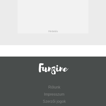
Rólunk
Impresszum
Szerzői jogok