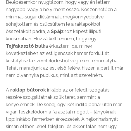
Belépésemkor nyugtázom, hogy vagy én lettem
nagyobb, vagy a hely ment össze. Köszönhetően a
minimal-sugar diétámnak, megkönnyebbülve
sóhajtottam és csücsültem le a raklapokból
összetákolt padra, a
Spájz
hoz képest liliputi
kocsmában. Hozzá kell tennem, hogy egy
Tejfakasztó buli
ra érkeztem ide, minek
következtében az est igencsak hamar fordult át
kristálytiszta szemlélődésből végtelen tejhomályba.
Tehát maradjunk az est első felére, hiszen a part II. már
nem olyannyira publikus, mint azt szeretném.
A
raklap bútorok
inkább az önfeledt iszogatás
részére szolgáltatnak szűk teret, semmint a
kényelemnek. De sebaj, egy-két indító pohár után már
vígan fészkelődöm a fa asztal mögött – lányoknak
tipp: inkább farmerben érkezzetek. A nejlonharisnyát
simán otthon lehet felejteni, és akkor talán nem úgy