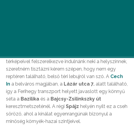
A budapestiek örökérvényű missziója megtalálni
a tökéletes kocsmát. Nos, én is beállok a
kísérletezők sorába, és ígérem, rendíthetetlenül
keresem a bárok rejtegetett Szent Grálját.
Terítéken a
Cech In
.
Még mielőtt gurulós kisbőrönddel és szép városok
térképeivel felszerelkezve indulnánk neki a helyszínnek,
szeretném tisztázni kérem szépen, hogy nem egy
reptéren található, belső téri lebujról van szó. A
Cech
In
a belváros magjában, a
Lázár utca 7.
alatt található,
így a Ferihegy transzport helyett javaslott egy könnyű
séta a
Bazilika
és a
Bajcsy-Zsilinkszky út
keresztmetszeténél. A régi
Spájz
helyén nyílt ez a cseh
söröző, ahol a kínálat egyenrangúnak bizonyul a
minőség környék-hazai szintjeivel.