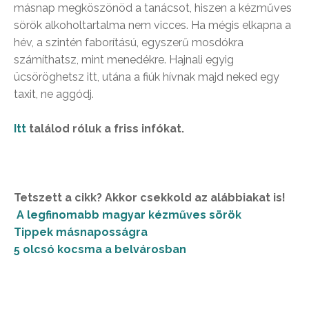
másnap megköszönöd a tanácsot, hiszen a kézműves
sörök alkoholtartalma nem vicces. Ha mégis elkapna a
hév, a szintén faborítású, egyszerű mosdókra
számíthatsz, mint menedékre. Hajnali egyig
ücsöröghetsz itt, utána a fiúk hívnak majd neked egy
taxit, ne aggódj.
Itt
találod róluk a friss infókat.
Tetszett a cikk? Akkor csekkold az alábbiakat is!
A legfinomabb magyar kézműves sörök
Tippek másnaposságra
5 olcsó kocsma a belvárosban